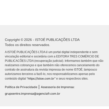
Copyright © 2026 - ISTOÉ PUBLICAÇÕES LTDA
Todos os direitos reservados.
A ISTOÉ PUBLICAÇÕES LTDA é um portal digital independente e sem
vinculação editorial e societária com a EDITORA TRES COMÉRCIO DE
PUBLICACÕES LTDA (recuperação judicial). Informamos também que não
realizamos cobranças e que também não oferecemos cancelamento do
contrato de assinatura da revista impressa de nome ISTOÉ, tampouco
autorizamos terceiros a fazê-lo, nos responsabilizamos apenas pelo
https://istoe.com.br
conteúdo digital “
” e seus respectivos sites.
|
Política de Privacidade
Assessoria de Imprensa:
grupoentre.imprensa@agenciafr.com.br