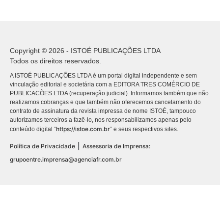
Copyright © 2026 - ISTOÉ PUBLICAÇÕES LTDA
Todos os direitos reservados.
A ISTOÉ PUBLICAÇÕES LTDA é um portal digital independente e sem
vinculação editorial e societária com a EDITORA TRES COMÉRCIO DE
PUBLICACÕES LTDA (recuperação judicial). Informamos também que não
realizamos cobranças e que também não oferecemos cancelamento do
contrato de assinatura da revista impressa de nome ISTOÉ, tampouco
autorizamos terceiros a fazê-lo, nos responsabilizamos apenas pelo
https://istoe.com.br
conteúdo digital “
” e seus respectivos sites.
|
Política de Privacidade
Assessoria de Imprensa:
grupoentre.imprensa@agenciafr.com.br