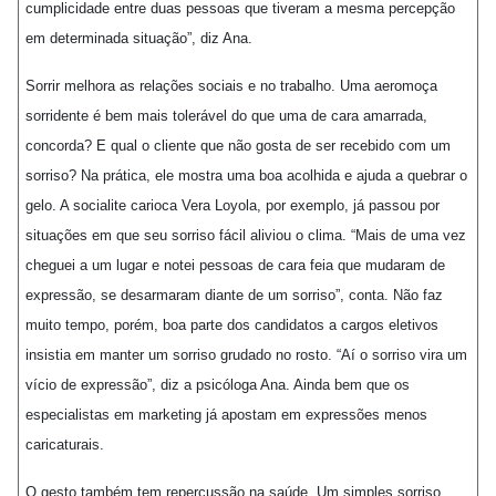
cumplicidade entre duas pessoas que tiveram a mesma percepção
em determinada situação”, diz Ana.
Sorrir melhora as relações sociais e no trabalho. Uma aeromoça
sorridente é bem mais tolerável do que uma de cara amarrada,
concorda? E qual o cliente que não gosta de ser recebido com um
sorriso? Na prática, ele mostra uma boa acolhida e ajuda a quebrar o
gelo. A socialite carioca Vera Loyola, por exemplo, já passou por
situações em que seu sorriso fácil aliviou o clima. “Mais de uma vez
cheguei a um lugar e notei pessoas de cara feia que mudaram de
expressão, se desarmaram diante de um sorriso”, conta. Não faz
muito tempo, porém, boa parte dos candidatos a cargos eletivos
insistia em manter um sorriso grudado no rosto. “Aí o sorriso vira um
vício de expressão”, diz a psicóloga Ana. Ainda bem que os
especialistas em marketing já apostam em expressões menos
caricaturais.
O gesto também tem repercussão na saúde. Um simples sorriso