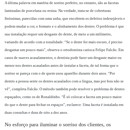
A última palavra em matéria de sorriso perfeito, no entanto, são as facetas
laminadas de porcelana ou resina. Na verdade, trata-se de coberturas
finíssimas, parecidas com uma unha, que encobrem os defeitos indesejáveis e
podem mudar a cor, o formato e o alinhamento dos dentes. O problema é que
sua instalação requer um desgaste do dente, de meio a um milímetro,
variando de acordo com a tonalidade. “Se o dente for mais escuro, é preciso
desgastar um pouco mais”, observa o ortodontista carioca Felipe Falcão. Em
casos de suaves acasalamentos, o dentista pode fazer um desgaste maior ou
menor nos dentes acasalados antes de instalar a faceta, de tal forma que o
sorriso se pareça com o de quem usou aparelho durante dois anos. “Por
dentro a pessoa sente os dentes acasalados com a língua, mas por fora não se
vê”, completa Falcão. O método também pode resolver o problema de dentes
espaçados, como os de Ronaldinho. “É só colocar a faceta um pouco maior
do que o dente para fechar os espaços”, esclarece. Uma faceta é instalada em
duas consultas e dura de oito a dez anos.
No esforço para iluminar o sorriso dos clientes, os