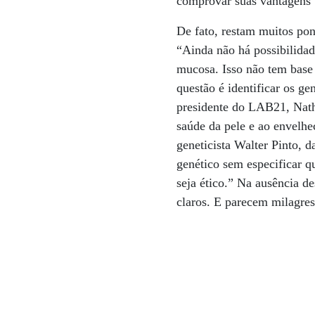
comprovar suas vantagens”
De fato, restam muitos pon
“Ainda não há possibilidade
mucosa. Isso não tem base 
questão é identificar os g
presidente do LAB21, Natha
saúde da pele e ao envelhe
geneticista Walter Pinto, 
genético sem especificar q
seja ético.” Na ausência d
claros. E parecem milagre