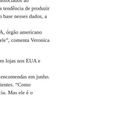
 associados ao
a tendência de produzir
 base nesses dados, a
DA, órgão americano
pele”, comenta Veronica
em lojas nos EUA e
0 encomendas em junho.
cientes. “Como
ia. Mas ele é o