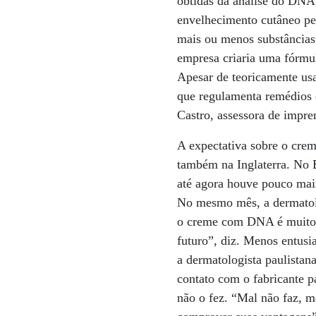
obtidas da análise do DNA,
envelhecimento cutâneo per
mais ou menos substâncias
empresa criaria uma fórmu
Apesar de teoricamente us
que regulamenta remédios 
Castro, assessora de impre
A expectativa sobre o cre
também na Inglaterra. No B
até agora houve pouco mai
No mesmo mês, a dermatolog
o creme com DNA é muito n
futuro”, diz. Menos entus
a dermatologista paulist
contato com o fabricante p
não o fez. “Mal não faz, m