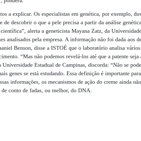
, pondera.
tos a explicar. Os especialistas em genética, por exemplo, d
 de descobrir o que a pele precisa a partir da análise genétic
científica”, alerta a geneticista Mayana Zatz, da Universidad
enes analisados pela empresa. A informação não foi dada aos d
niel Benson, disse a ISTOÉ que o laboratório analisa vários
cimento. “Mas não podemos revelá-los até que a patente seja 
da Universidade Estadual de Campinas, discorda: “Não se pode
uais genes se está estudando. Essa definição é importante pa
essas informações, os mecanismos de ação do creme ainda não
s de conto de fadas, ou melhor, do DNA.