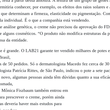
 feita a partir dessa amostra. A leitura de um grupo de genes
mitiria conhecer, por exemplo, os efeitos dos raios solares e 
 que determinam a firmeza, elasticidade ou pigmentação. Com
la individual. É o que a companhia está vendendo.
ar análise genética, o creme não precisou da aprovação do F
e alguns cosméticos. “O produto não modifica estruturas da 
nsa da entidade.
me é grande. O LAB21 garante ter vendido milhares de potes 
rasil,
s de 50 pedidos. Só o dermatologista Macedo fez cerca de 3
ista Patrícia Rittes, de São Paulo, indicou o pote a sete pa
ovo, algumas pessoas ainda têm dúvidas quanto a sua eficác
iasmada,
ana Mônica Fiszbaum também entrou em
ara prescrever o creme, porém ainda
as deveria haver mais estudos para