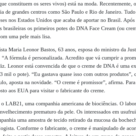
 que constituem os seres vivos) está na moda. Recentemente, 
gia de grandes centros como São Paulo e Rio de Janeiro. Tud
ses nos Estados Unidos que acaba de aportar no Brasil. Após 
s brasileiras os primeiros potes do DNA Face Cream (ou cre
om uma pele mais lisa.
ista Maria Leonor Bastos, 63 anos, esposa do ministro da Ju
. “A fórmula é personalizada. Acredito que vá cumprir a prom
 diz. Leonor está convencida de que o creme de DNA é uma ex
,3 mil o pote). “Eu gastava quase isso com outros produtos”, 
lo, aposta na novidade. “O creme é promissor”, afirma. Para
osto aos EUA para visitar o fabricante do creme.
o LAB21, uma companhia americana de biociências. O labora
velhecimento prematuro da pele. Os interessados em usufrui
ompanhia uma amostra de tecido retirado da mucosa da bochec
ogista. Conforme o fabricante, o creme é manipulado de aco