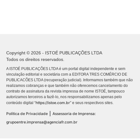
Copyright © 2026 - ISTOÉ PUBLICAÇÕES LTDA
Todos os direitos reservados.
A ISTOÉ PUBLICAÇÕES LTDA é um portal digital independente e sem
vinculação editorial e societária com a EDITORA TRES COMÉRCIO DE
PUBLICACÕES LTDA (recuperação judicial). Informamos também que não
realizamos cobranças e que também não oferecemos cancelamento do
contrato de assinatura da revista impressa de nome ISTOÉ, tampouco
autorizamos terceiros a fazê-lo, nos responsabilizamos apenas pelo
https://istoe.com.br
conteúdo digital “
” e seus respectivos sites.
|
Política de Privacidade
Assessoria de Imprensa:
grupoentre.imprensa@agenciafr.com.br