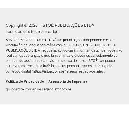
Copyright © 2026 - ISTOÉ PUBLICAÇÕES LTDA
Todos os direitos reservados.
A ISTOÉ PUBLICAÇÕES LTDA é um portal digital independente e sem
vinculação editorial e societária com a EDITORA TRES COMÉRCIO DE
PUBLICACÕES LTDA (recuperação judicial). Informamos também que não
realizamos cobranças e que também não oferecemos cancelamento do
contrato de assinatura da revista impressa de nome ISTOÉ, tampouco
autorizamos terceiros a fazê-lo, nos responsabilizamos apenas pelo
https://istoe.com.br
conteúdo digital “
” e seus respectivos sites.
|
Política de Privacidade
Assessoria de Imprensa:
grupoentre.imprensa@agenciafr.com.br