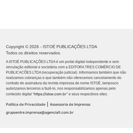
Copyright © 2026 - ISTOÉ PUBLICAÇÕES LTDA
Todos os direitos reservados.
A ISTOÉ PUBLICAÇÕES LTDA é um portal digital independente e sem
vinculação editorial e societária com a EDITORA TRES COMÉRCIO DE
PUBLICACÕES LTDA (recuperação judicial). Informamos também que não
realizamos cobranças e que também não oferecemos cancelamento do
contrato de assinatura da revista impressa de nome ISTOÉ, tampouco
autorizamos terceiros a fazê-lo, nos responsabilizamos apenas pelo
https://istoe.com.br
conteúdo digital “
” e seus respectivos sites.
|
Política de Privacidade
Assessoria de Imprensa:
grupoentre.imprensa@agenciafr.com.br