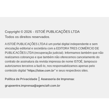
Copyright © 2026 - ISTOÉ PUBLICAÇÕES LTDA
Todos os direitos reservados.
A ISTOÉ PUBLICAÇÕES LTDA é um portal digital independente e sem
vinculação editorial e societária com a EDITORA TRES COMÉRCIO DE
PUBLICACÕES LTDA (recuperação judicial). Informamos também que não
realizamos cobranças e que também não oferecemos cancelamento do
contrato de assinatura da revista impressa de nome ISTOÉ, tampouco
autorizamos terceiros a fazê-lo, nos responsabilizamos apenas pelo
https://istoe.com.br
conteúdo digital “
” e seus respectivos sites.
|
Política de Privacidade
Assessoria de Imprensa:
grupoentre.imprensa@agenciafr.com.br