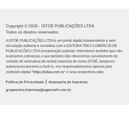
Copyright © 2026 - ISTOÉ PUBLICAÇÕES LTDA
Todos os direitos reservados.
A ISTOÉ PUBLICAÇÕES LTDA é um portal digital independente e sem
vinculação editorial e societária com a EDITORA TRES COMÉRCIO DE
PUBLICACÕES LTDA (recuperação judicial). Informamos também que não
realizamos cobranças e que também não oferecemos cancelamento do
contrato de assinatura da revista impressa de nome ISTOÉ, tampouco
autorizamos terceiros a fazê-lo, nos responsabilizamos apenas pelo
https://istoe.com.br
conteúdo digital “
” e seus respectivos sites.
|
Política de Privacidade
Assessoria de Imprensa:
grupoentre.imprensa@agenciafr.com.br