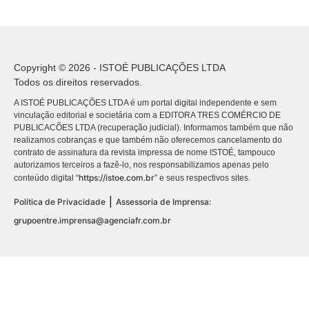
Copyright © 2026 - ISTOÉ PUBLICAÇÕES LTDA
Todos os direitos reservados.
A ISTOÉ PUBLICAÇÕES LTDA é um portal digital independente e sem
vinculação editorial e societária com a EDITORA TRES COMÉRCIO DE
PUBLICACÕES LTDA (recuperação judicial). Informamos também que não
realizamos cobranças e que também não oferecemos cancelamento do
contrato de assinatura da revista impressa de nome ISTOÉ, tampouco
autorizamos terceiros a fazê-lo, nos responsabilizamos apenas pelo
https://istoe.com.br
conteúdo digital “
” e seus respectivos sites.
|
Política de Privacidade
Assessoria de Imprensa:
grupoentre.imprensa@agenciafr.com.br