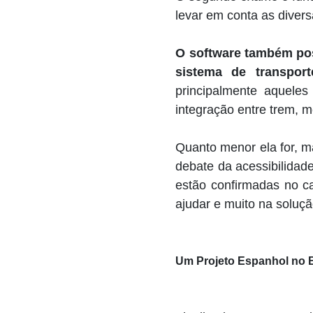
levar em conta as diver
O software também poss
sistema de transpor
principalmente aquele
integração entre trem, m
Quanto menor ela for, ma
debate da acessibilidad
estão confirmadas no c
ajudar e muito na soluç
Um Projeto Espanhol no B