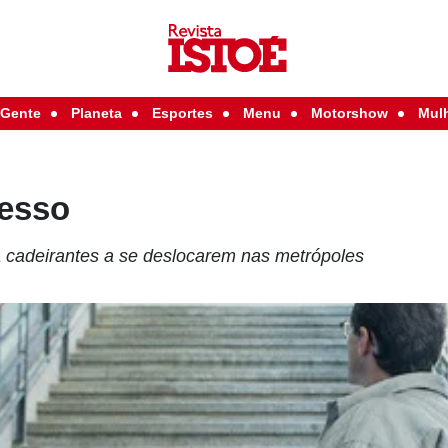
Gente
Planeta
Esportes
Menu
Motorshow
Mul
esso
da cadeirantes a se deslocarem nas metrópoles