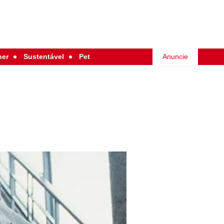
her
Sustentável
Pet
Anuncie