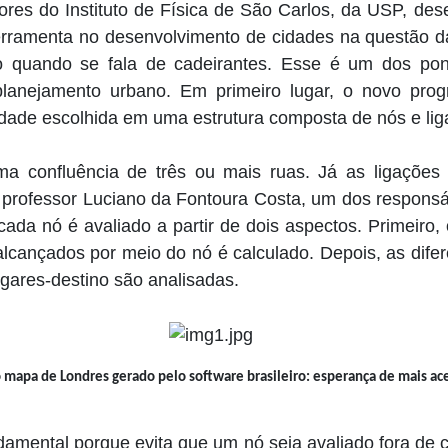
res do Instituto de Física de São Carlos, da USP, des
erramenta no desenvolvimento de cidades na questão da
o quando se fala de cadeirantes. Esse é um dos pon
planejamento urbano. Em primeiro lugar, o novo pro
dade escolhida em uma estrutura composta de nós e lig
a confluência de três ou mais ruas. Já as ligações
 o professor Luciano da Fontoura Costa, um dos responsá
cada nó é avaliado a partir de dois aspectos. Primeiro
lcançados por meio do nó é calculado. Depois, as dife
gares-destino são analisadas.
pa de Londres gerado pelo software brasileiro: esperança de mais ace
mental porque evita que um nó seja avaliado fora de c