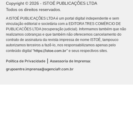
Copyright © 2026 - ISTOÉ PUBLICAÇÕES LTDA
Todos os direitos reservados.
A ISTOÉ PUBLICAÇÕES LTDA é um portal digital independente e sem
vinculação editorial e societária com a EDITORA TRES COMÉRCIO DE
PUBLICACÕES LTDA (recuperação judicial). Informamos também que não
realizamos cobranças e que também não oferecemos cancelamento do
contrato de assinatura da revista impressa de nome ISTOÉ, tampouco
autorizamos terceiros a fazê-lo, nos responsabilizamos apenas pelo
https://istoe.com.br
conteúdo digital “
” e seus respectivos sites.
|
Política de Privacidade
Assessoria de Imprensa:
grupoentre.imprensa@agenciafr.com.br