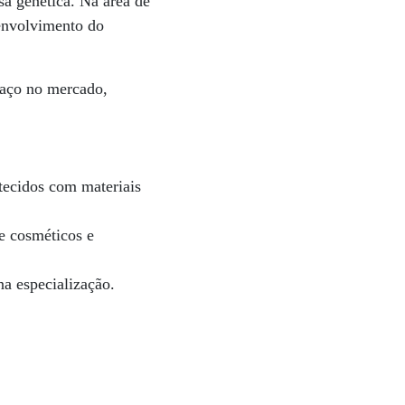
sa genética. Na área de
senvolvimento do
paço no mercado,
 tecidos com materiais
de cosméticos e
na especialização.