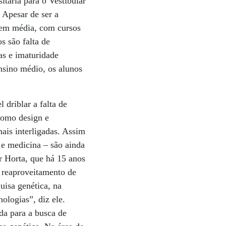
itária para o Vestibular
 Apesar de ser a
 em média, com cursos
s são falta de
cas e imaturidade
ensino médio, os alunos
 driblar a falta de
como design e
ais interligadas. Assim
o e medicina – são ainda
r Horta, que há 15 anos
m reaproveitamento de
isa genética, na
ologias”, diz ele.
ada para a busca de