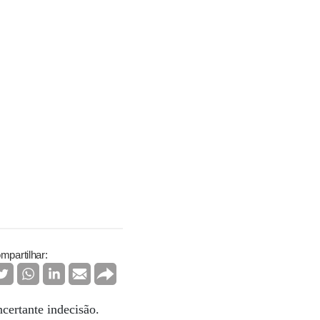
mpartilhar:
certante indecisão.