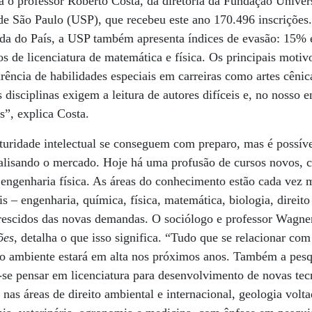
a o professor Roberto Costa, da diretoria da Fundação Univers
de São Paulo (USP), que recebeu este ano 170.496 inscrições.
ida do País, a USP também apresenta índices de evasão: 15%
de licenciatura de matemática e física. Os principais motivo
arência de habilidades especiais em carreiras como artes cêni
disciplinas exigem a leitura de autores difíceis e, no nosso 
”, explica Costa.
turidade intelectual se conseguem com preparo, mas é possível
analisando o mercado. Hoje há uma profusão de cursos novos, 
ngenharia física. As áreas do conhecimento estão cada vez m
is – engenharia, química, física, matemática, biologia, direit
crescidos das novas demandas. O sociólogo e professor Wagne
ões
, detalha o que isso significa. “Tudo que se relacionar co
o ambiente estará em alta nos próximos anos. Também a pesqu
e pensar em licenciatura para desenvolvimento de novas tecn
nas áreas de direito ambiental e internacional, geologia volt