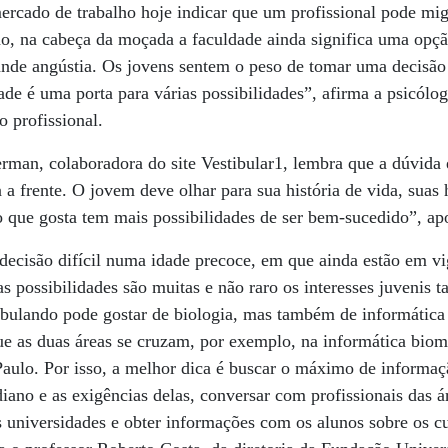
rcado de trabalho hoje indicar que um profissional pode migr
o, na cabeça da moçada a faculdade ainda significa uma opção
rande angústia. Os jovens sentem o peso de tomar uma decisão 
dade é uma porta para várias possibilidades”, afirma a psicól
o profissional.
erman, colaboradora do site Vestibular1, lembra que a dúvida
a a frente. O jovem deve olhar para sua história de vida, suas 
 que gosta tem mais possibilidades de ser bem-sucedido”, ap
ecisão difícil numa idade precoce, em que ainda estão em vig
as possibilidades são muitas e não raro os interesses juvenis 
bulando pode gostar de biologia, mas também de informática e
e as duas áreas se cruzam, por exemplo, na informática biom
aulo. Por isso, a melhor dica é buscar o máximo de informaç
diano e as exigências delas, conversar com profissionais das ár
as universidades e obter informações com os alunos sobre os c