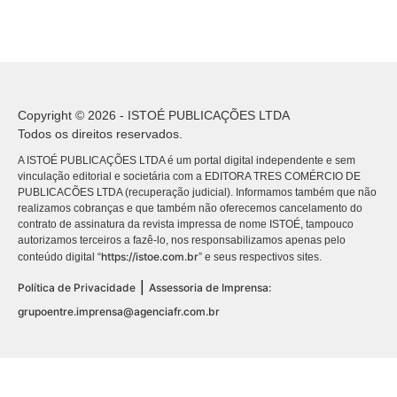
Copyright © 2026 - ISTOÉ PUBLICAÇÕES LTDA
Todos os direitos reservados.
A ISTOÉ PUBLICAÇÕES LTDA é um portal digital independente e sem
vinculação editorial e societária com a EDITORA TRES COMÉRCIO DE
PUBLICACÕES LTDA (recuperação judicial). Informamos também que não
realizamos cobranças e que também não oferecemos cancelamento do
contrato de assinatura da revista impressa de nome ISTOÉ, tampouco
autorizamos terceiros a fazê-lo, nos responsabilizamos apenas pelo
https://istoe.com.br
conteúdo digital “
” e seus respectivos sites.
|
Política de Privacidade
Assessoria de Imprensa:
grupoentre.imprensa@agenciafr.com.br