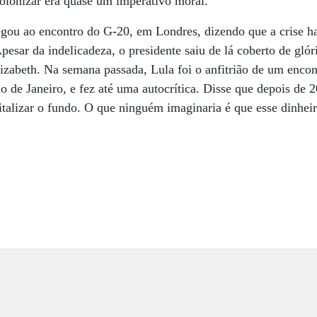
lonizar era quase um imperativo moral.
gou ao encontro do G-20, em Londres, dizendo que a crise ha
pesar da indelicadeza, o presidente saiu de lá coberto de glór
Elizabeth. Na semana passada, Lula foi o anfitrião de um enc
de Janeiro, e fez até uma autocrítica. Disse que depois de 2
italizar o fundo. O que ninguém imaginaria é que esse dinhei