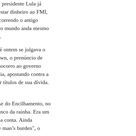
 presidente Lula já
estar dinheiro ao FMI,
correndo o antigo
que o mundo anda mesmo
.
té ontem se julgava o
own, o prenúncio de
 socorro ao governo
ia, apostando contra a
 títulos de sua dívida.
ise do Encilhamento, no
anco da rainha. Era um
a conta. Ainda
e man’s burden", o