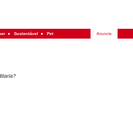
her
Sustentável
Pet
Anuncie
itaria?