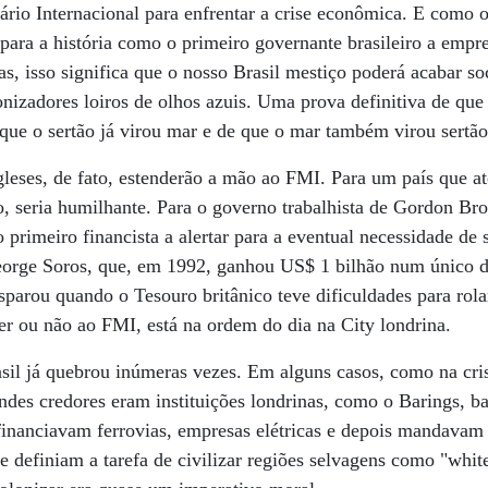
rio Internacional para enfrentar a crise econômica. E como o
 para a história como o primeiro governante brasileiro a empr
, isso significa que o nosso Brasil mestiço poderá acabar so
lonizadores loiros de olhos azuis. Uma prova definitiva de 
 que o sertão já virou mar e de que o mar também virou sertão
gleses, de fato, estenderão a mão ao FMI. Para um país que a
, seria humilhante. Para o governo trabalhista de Gordon Br
 primeiro financista a alertar para a eventual necessidade de
George Soros, que, em 1992, ganhou US$ 1 bilhão num único d
isparou quando o Tesouro britânico teve dificuldades para rolar
rer ou não ao FMI, está na ordem do dia na City londrina.
asil já quebrou inúmeras vezes. Em alguns casos, como na cr
andes credores eram instituições londrinas, como o Barings, b
financiavam ferrovias, empresas elétricas e depois mandavam 
e definiam a tarefa de civilizar regiões selvagens como "whit