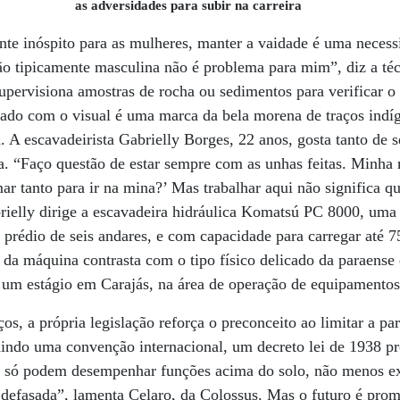
as adversidades para subir na carreira
te inóspito para as mulheres, manter a vaidade é uma necess
ão tipicamente masculina não é problema para mim”, diz a té
upervisiona amostras de rocha ou sedimentos para verificar o
dado com o visual é uma marca da bela morena de traços indí
a. A escavadeirista Gabrielly Borges, 22 anos, gosta tanto de 
ia. “Faço questão de estar sempre com as unhas feitas. Minha
ar tanto para ir na mina?’ Mas trabalhar aqui não significa 
brielly dirige a escavadeira hidráulica Komatsú PC 8000, uma
 prédio de seis andares, e com capacidade para carregar até 7
da máquina contrasta com o tipo físico delicado da paraense
m estágio em Carajás, na área de operação de equipamentos 
, a própria legislação reforça o preconceito ao limitar a pa
uindo uma convenção internacional, um decreto lei de 1938 p
s só podem desempenhar funções acima do solo, não menos exi
defasada”, lamenta Celaro, da Colossus. Mas o futuro é prom