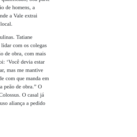
ão de homens, a
nde a Vale extrai
local.
ulinas. Tatiane
 lidar com os colegas
eão de obra, com mais
i: ‘Você devia estar
rar, mas me mantive
edade com que manda em
a peão de obra.” O
Colossus. O casal já
uso aliança a pedido