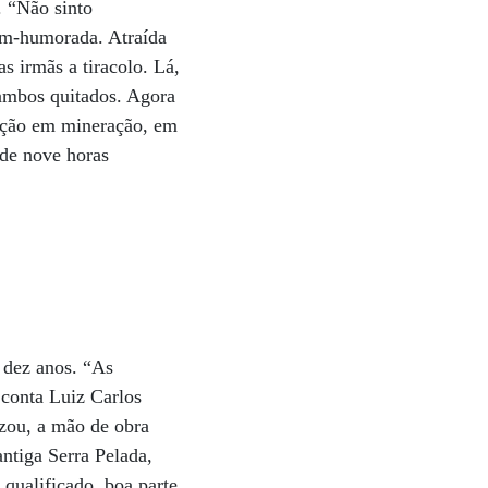
. “Não sinto
em-humorada. Atraída
as irmãs a tiracolo. Lá,
 ambos quitados. Agora
uação em mineração, em
 de nove horas
 dez anos. “As
conta Luiz Carlos
izou, a mão de obra
antiga Serra Pelada,
 qualificado, boa parte