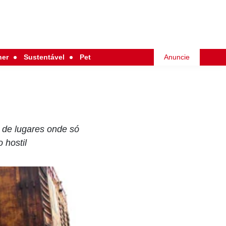
her
Sustentável
Pet
Anuncie
 de lugares onde só
 hostil