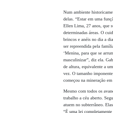
Num ambiente historicamen
delas. “Estar em uma funç
Ellen Lima, 27 anos, que s
determinadas áreas. O cui
brincos e anéis no dia a di
ser repreendida pela famíl
‘Menina, para que se arrum
masculinizar”, diz ela. Ga
de altura, equivalente a um
vez. O tamanho imponente 
começou na mineração em u
Mesmo com todos os avanços
trabalho a céu aberto. Seg
atuem no subterrâneo. Ela
“É uma lei completamente 