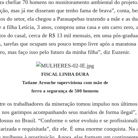
ara chefiar 70 homens no monitoramento ambiental do projeto
ação, mas já me disseram que tenho fama de brava”, conta, b
fios do setor, ela chegou a Parauapebas trazendo a mãe e as du
 a filha Letícia, 3 anos, comprou uma casa e um carro zero,
ntos do casal, cerca de R$ 13 mil mensais, em uma pós-grad
es, tarefas que ocupam seu pouco tempo livre após a maratona
ro, mas faço isso pelo futuro da minha filha”, diz Euzenir.
FISCAL LINHA DURA
Tatiane Arouche supervisiona com mão de
ferro a segurança de 500 homens
tre os trabalhadores da mineração tomou impulso nos últimos
 nos garimpos acompanhando seus maridos de forma ilegal”, 
olossus no Brasil. “Conforme o setor evoluiu e se profissional
larizada e requisitada”, diz ele. É uma enorme conquista. Na 
s mulheres à prostituição. Agora, elas formam um contingente