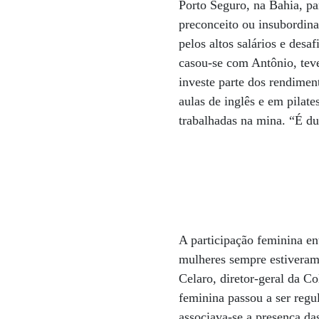
Porto Seguro, na Bahia, p
preconceito ou insubordin
pelos altos salários e desa
casou-se com Antônio, teve
investe parte dos rendime
aulas de inglês e em pilat
trabalhadas na mina. “É du
A participação feminina en
mulheres sempre estiveram
Celaro, diretor-geral da C
feminina passou a ser regu
associava-se a presença da