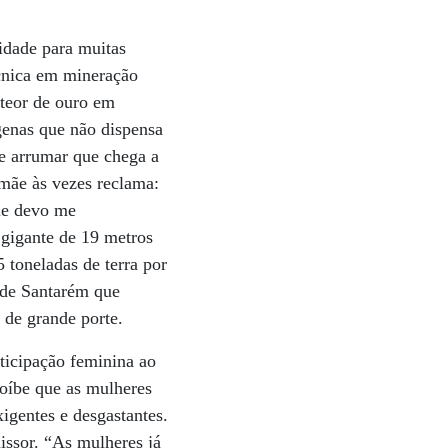
idade para muitas
cnica em mineração
 teor de ouro em
genas que não dispensa
se arrumar que chega a
 mãe às vezes reclama:
que devo me
 gigante de 19 metros
5 toneladas de terra por
 de Santarém que
de grande porte.
rticipação feminina ao
roíbe que as mulheres
gentes e desgastantes.
issor. “As mulheres já