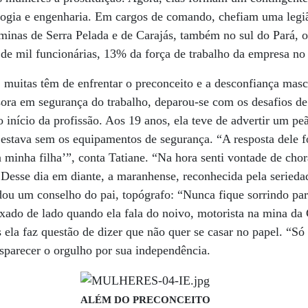
logia e engenharia. Em cargos de comando, chefiam uma legi
minas de Serra Pelada e de Carajás, também no sul do Pará, o
 de mil funcionárias, 13% da força de trabalho da empresa no 
 muitas têm de enfrentar o preconceito e a desconfiança masc
ora em segurança do trabalho, deparou-se com os desafios de
 início da profissão. Aos 19 anos, ela teve de advertir um p
 estava sem os equipamentos de segurança. “A resposta dele fo
minha filha’”, conta Tatiane. “Na hora senti vontade de cho
.” Desse dia em diante, a maranhense, reconhecida pela seri
ou um conselho do pai, topógrafo: “Nunca fique sorrindo par
xado de lado quando ela fala do noivo, motorista na mina da 
ela faz questão de dizer que não quer se casar no papel. “Só 
nsparecer o orgulho por sua independência.
ALÉM DO PRECONCEITO