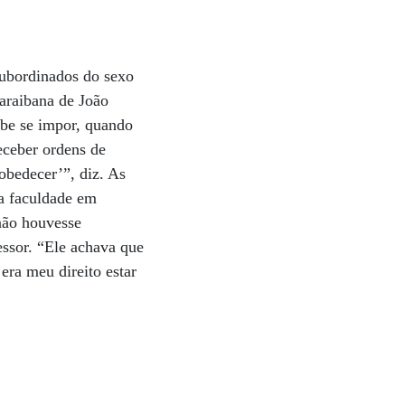
 subordinados do sexo
araibana de João
abe se impor, quando
eceber ordens de
obedecer’”, diz. As
 a faculdade em
não houvesse
essor. “Ele achava que
era meu direito estar