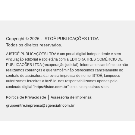
Copyright © 2026 - ISTOÉ PUBLICAÇÕES LTDA
Todos os direitos reservados.
A ISTOÉ PUBLICAÇÕES LTDA é um portal digital independente e sem
vinculação editorial e societária com a EDITORA TRES COMÉRCIO DE
PUBLICACÕES LTDA (recuperação judicial). Informamos também que não
realizamos cobranças e que também não oferecemos cancelamento do
contrato de assinatura da revista impressa de nome ISTOÉ, tampouco
autorizamos terceiros a fazê-lo, nos responsabilizamos apenas pelo
https://istoe.com.br
conteúdo digital “
” e seus respectivos sites.
|
Política de Privacidade
Assessoria de Imprensa:
grupoentre.imprensa@agenciafr.com.br