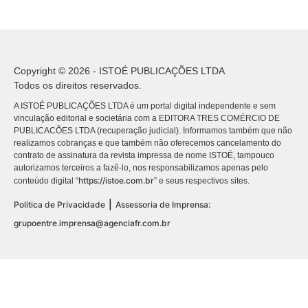
Copyright © 2026 - ISTOÉ PUBLICAÇÕES LTDA
Todos os direitos reservados.
A ISTOÉ PUBLICAÇÕES LTDA é um portal digital independente e sem
vinculação editorial e societária com a EDITORA TRES COMÉRCIO DE
PUBLICACÕES LTDA (recuperação judicial). Informamos também que não
realizamos cobranças e que também não oferecemos cancelamento do
contrato de assinatura da revista impressa de nome ISTOÉ, tampouco
autorizamos terceiros a fazê-lo, nos responsabilizamos apenas pelo
https://istoe.com.br
conteúdo digital “
” e seus respectivos sites.
|
Política de Privacidade
Assessoria de Imprensa:
grupoentre.imprensa@agenciafr.com.br