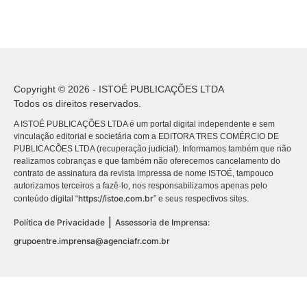
Copyright © 2026 - ISTOÉ PUBLICAÇÕES LTDA
Todos os direitos reservados.
A ISTOÉ PUBLICAÇÕES LTDA é um portal digital independente e sem
vinculação editorial e societária com a EDITORA TRES COMÉRCIO DE
PUBLICACÕES LTDA (recuperação judicial). Informamos também que não
realizamos cobranças e que também não oferecemos cancelamento do
contrato de assinatura da revista impressa de nome ISTOÉ, tampouco
autorizamos terceiros a fazê-lo, nos responsabilizamos apenas pelo
https://istoe.com.br
conteúdo digital “
” e seus respectivos sites.
|
Política de Privacidade
Assessoria de Imprensa:
grupoentre.imprensa@agenciafr.com.br