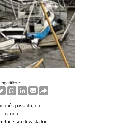
mpartilhar:
 no mês passado, na
na marina
iclone tão devastador