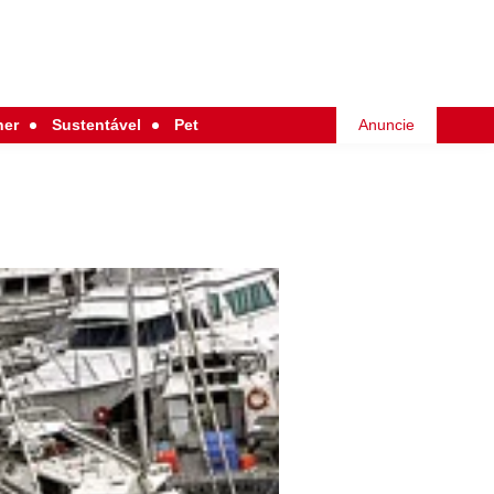
her
Sustentável
Pet
Anuncie