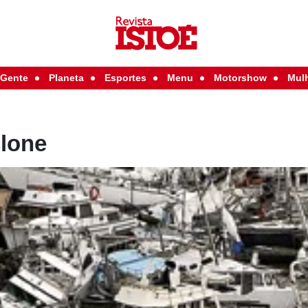
Gente
Planeta
Esportes
Menu
Motorshow
Mul
clone