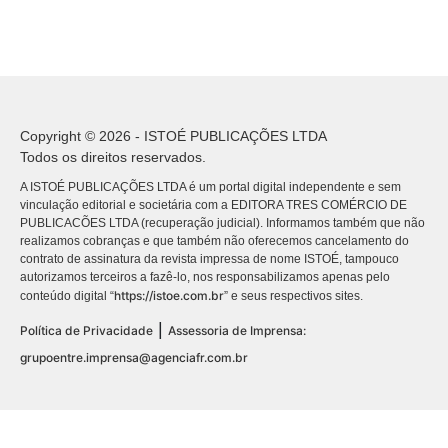
Copyright © 2026 - ISTOÉ PUBLICAÇÕES LTDA
Todos os direitos reservados.
A ISTOÉ PUBLICAÇÕES LTDA é um portal digital independente e sem
vinculação editorial e societária com a EDITORA TRES COMÉRCIO DE
PUBLICACÕES LTDA (recuperação judicial). Informamos também que não
realizamos cobranças e que também não oferecemos cancelamento do
contrato de assinatura da revista impressa de nome ISTOÉ, tampouco
autorizamos terceiros a fazê-lo, nos responsabilizamos apenas pelo
https://istoe.com.br
conteúdo digital “
” e seus respectivos sites.
|
Política de Privacidade
Assessoria de Imprensa:
grupoentre.imprensa@agenciafr.com.br