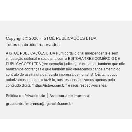
Copyright © 2026 - ISTOÉ PUBLICAÇÕES LTDA
Todos os direitos reservados.
A ISTOÉ PUBLICAÇÕES LTDA é um portal digital independente e sem
vinculação editorial e societária com a EDITORA TRES COMÉRCIO DE
PUBLICACÕES LTDA (recuperação judicial). Informamos também que não
realizamos cobranças e que também não oferecemos cancelamento do
contrato de assinatura da revista impressa de nome ISTOÉ, tampouco
autorizamos terceiros a fazê-lo, nos responsabilizamos apenas pelo
https://istoe.com.br
conteúdo digital “
” e seus respectivos sites.
|
Política de Privacidade
Assessoria de Imprensa:
grupoentre.imprensa@agenciafr.com.br