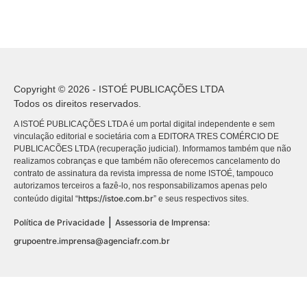
Copyright © 2026 - ISTOÉ PUBLICAÇÕES LTDA
Todos os direitos reservados.
A ISTOÉ PUBLICAÇÕES LTDA é um portal digital independente e sem
vinculação editorial e societária com a EDITORA TRES COMÉRCIO DE
PUBLICACÕES LTDA (recuperação judicial). Informamos também que não
realizamos cobranças e que também não oferecemos cancelamento do
contrato de assinatura da revista impressa de nome ISTOÉ, tampouco
autorizamos terceiros a fazê-lo, nos responsabilizamos apenas pelo
https://istoe.com.br
conteúdo digital “
” e seus respectivos sites.
|
Política de Privacidade
Assessoria de Imprensa:
grupoentre.imprensa@agenciafr.com.br