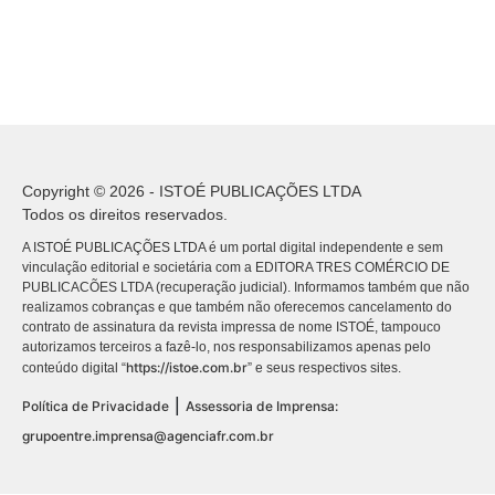
Copyright © 2026 - ISTOÉ PUBLICAÇÕES LTDA
Todos os direitos reservados.
A ISTOÉ PUBLICAÇÕES LTDA é um portal digital independente e sem
vinculação editorial e societária com a EDITORA TRES COMÉRCIO DE
PUBLICACÕES LTDA (recuperação judicial). Informamos também que não
realizamos cobranças e que também não oferecemos cancelamento do
contrato de assinatura da revista impressa de nome ISTOÉ, tampouco
autorizamos terceiros a fazê-lo, nos responsabilizamos apenas pelo
https://istoe.com.br
conteúdo digital “
” e seus respectivos sites.
|
Política de Privacidade
Assessoria de Imprensa:
grupoentre.imprensa@agenciafr.com.br