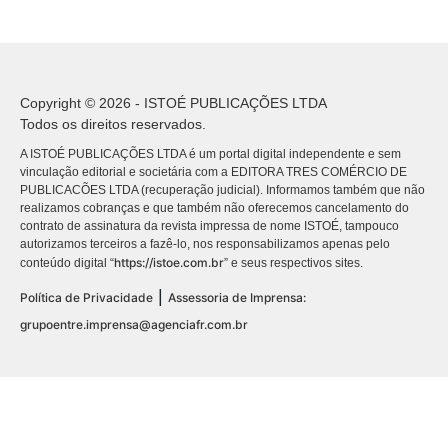
Copyright © 2026 - ISTOÉ PUBLICAÇÕES LTDA
Todos os direitos reservados.
A ISTOÉ PUBLICAÇÕES LTDA é um portal digital independente e sem
vinculação editorial e societária com a EDITORA TRES COMÉRCIO DE
PUBLICACÕES LTDA (recuperação judicial). Informamos também que não
realizamos cobranças e que também não oferecemos cancelamento do
contrato de assinatura da revista impressa de nome ISTOÉ, tampouco
autorizamos terceiros a fazê-lo, nos responsabilizamos apenas pelo
https://istoe.com.br
conteúdo digital “
” e seus respectivos sites.
|
Política de Privacidade
Assessoria de Imprensa:
grupoentre.imprensa@agenciafr.com.br