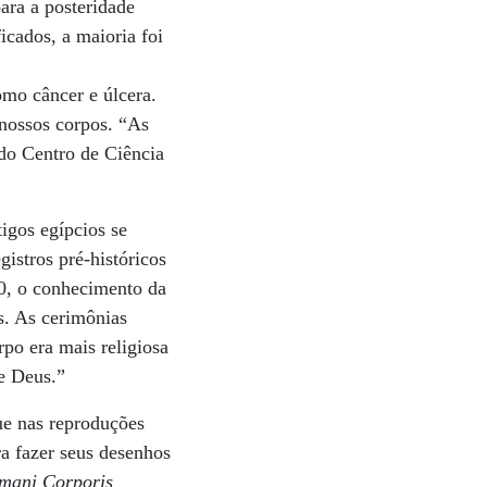
ara a posteridade
cados, a maioria foi
omo câncer e úlcera.
nossos corpos. “As
do Centro de Ciência
igos egípcios se
istros pré-históricos
00, o conhecimento da
as. As cerimônias
rpo era mais religiosa
de Deus.”
ue nas reproduções
a fazer seus desenhos
mani Corporis