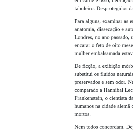
em carne e osso, debruçad
tabuleiro. Desprotegidos 
Para alguns, examinar as e
anatomia, dissecação e aut
Londres, no ano passado, 
encarar o feto de oito mese
mulher embalsamada estava
De ficção, a exibição mór
substitui os fluidos natura
preservados e sem odor. Na
comparado a Hannibal Lect
Frankenstein, o cientista 
humanos na cidade alemã de
mortos.
Nem todos concordam. Depo