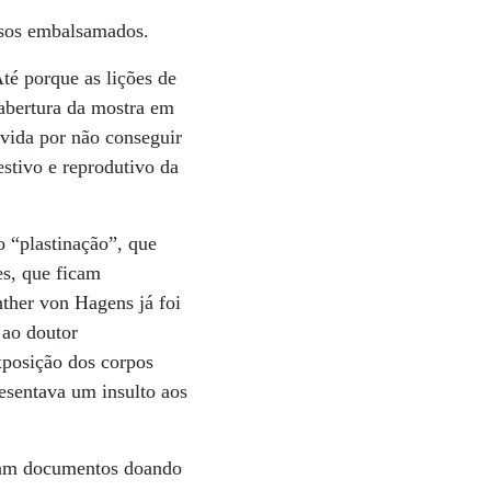
ssos embalsamados.
té porque as lições de
 abertura da mostra em
vida por não conseguir
estivo e reprodutivo da
 “plastinação”, que
es, que ficam
nther von Hagens já foi
e ao doutor
xposição dos corpos
resentava um insulto aos
aram documentos doando