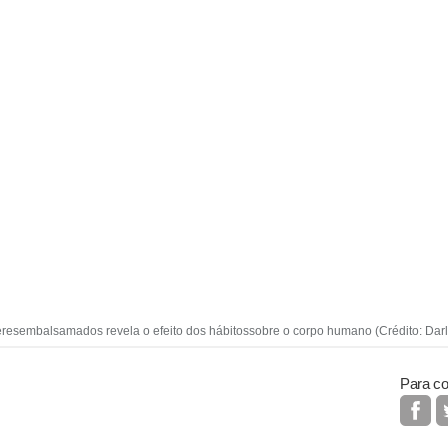
eresembalsamados revela o efeito dos hábitossobre o corpo humano (Crédito: Da
Para co