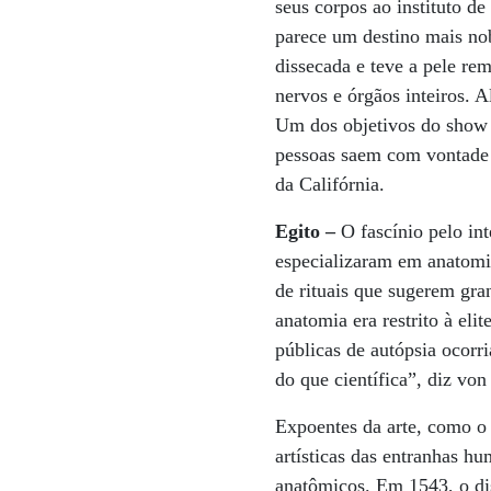
seus corpos ao instituto d
parece um destino mais no
dissecada e teve a pele re
nervos e órgãos inteiros. 
Um dos objetivos do show 
pessoas saem com vontade 
da Califórnia.
Egito –
O fascínio pelo in
especializaram em anatomia
de rituais que sugerem gr
anatomia era restrito à eli
públicas de autópsia ocorr
do que científica”, diz vo
Expoentes da arte, como o 
artísticas das entranhas h
anatômicos. Em 1543, o di