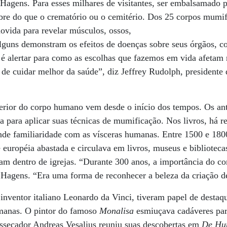
e Hagens. Para esses milhares de visitantes, ser embalsamado p
bre do que o crematório ou o cemitério. Dos 25 corpos mumifi
movida para revelar músculos, ossos,
Alguns demonstram os efeitos de doenças sobre seus órgãos, c
é alertar para como as escolhas que fazemos em vida afetam 
de cuidar melhor da saúde”, diz Jeffrey Rudolph, presidente 
terior do corpo humano vem desde o início dos tempos. Os ant
 para aplicar suas técnicas de mumificação. Nos livros, há reg
ande familiaridade com as vísceras humanas. Entre 1500 e 18
te européia abastada e circulava em livros, museus e bibliotec
iam dentro de igrejas. “Durante 300 anos, a importância do co
n Hagens. “Era uma forma de reconhecer a beleza da criação 
inventor italiano Leonardo da Vinci, tiveram papel de destaq
umanas. O pintor do famoso
Monalisa
esmiuçava cadáveres par
ssecador Andreas Vesalius reuniu suas descobertas em
De Hu