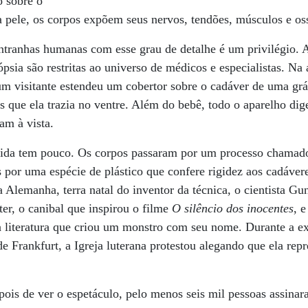
o sobre o
da pele, os corpos expõem seus nervos, tendões, músculos e o
ntranhas humanas com esse grau de detalhe é um privilégio. A
ópsia são restritas ao universo de médicos e especialistas. Na
um visitante estendeu um cobertor sobre o cadáver de uma grá
s que ela trazia no ventre. Além do bebê, todo o aparelho dig
m à vista.
bida tem pouco. Os corpos passaram por um processo chamado
is por uma espécie de plástico que confere rigidez aos cadáver
 Alemanha, terra natal do inventor da técnica, o cientista Gu
er, o canibal que inspirou o filme
O silêncio dos inocentes
, 
da literatura que criou um monstro com seu nome. Durante a e
 Frankfurt, a Igreja luterana protestou alegando que ela rep
is de ver o espetáculo, pelo menos seis mil pessoas assin