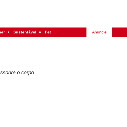
her
Sustentável
Pet
Anuncie
ossobre o corpo