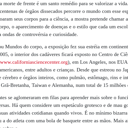
 morte de frente é um santo remédio para se valorizar a vid
centenas de órgãos dissecados percorre o mundo com esse esp
oaram seus corpos para a ciência, a mostra pretende chamar a
corpo, o aparecimento de doenças e o estilo que cada um escol
a ondas de controvérsia e curiosidade.
 ou Mundos do corpo, a exposição fez sua estréia em continen
2005, o interior dos cadáveres ficará exposto no Centro de Ciê
www.californiasciencecenter.org
), em Los Angeles, nos EUA
americanos, entre adultos e crianças. Desde que estreou no J
e cérebro e órgãos inteiros, como pulmão, estômago, rins e int
, Grã-Bretanha, Taiwan e Alemanha, num total de 15 milhões 
ntes se aglomeraram em filas para aprender mais sobre o fun
versas. Há quem considere um espetáculo grotesco e de mau g
uas atividades cotidianas quando vivos. É no mínimo bizarra
 a do atleta com uma bola de basquete entre as mãos. Mais ai