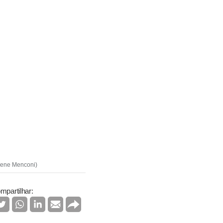
rlene Menconi)
mpartilhar: