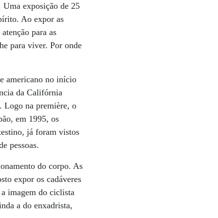
a. Uma exposição de 25
írito. Ao expor as
 atenção para as
he para viver. Por onde
te americano no início
ncia da Califórnia
. Logo na première, o
apão, em 1995, os
estino, já foram vistos
de pessoas.
cionamento do corpo. As
osto expor os cadáveres
 a imagem do ciclista
nda a do enxadrista,