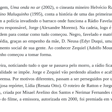
ragem,
Uma onda no ar
(2002), o cineasta mineiro Helvécio R
ino Maluquinho
(1995), conta a história de uma das primeiras
 a polícia invadindo o barraco onde funciona a Rádio Favela,
eu responsável, Jorge (Alexandre Moreno). Na cadeia, logo é
pedem para contar como tudo começou. Negro, favelado e matr
édia, graças ao empenho da mãe, D. Neusa (Edyr Duqui, uma 
ento social de sua gente. Ao conhecer Zequiel (Adolfo Mour
sonho começou a tomar forma.
ira, noticiando tudo o que se passava pelo morro, a rádio fic
ealidade se impõe. Jorge e Zequiel vão perdendo aliados e a
prensa. Por motivos diferentes, passam a ser perseguidos po
josa repórter, Lídia (Renata Otto). O roteiro de Ratton e Jorg
, criada por Misael Avelino dos Santos e Nerimar Fernandes 
do filme, a emissora, autorizada em 2000, foi premiada em v