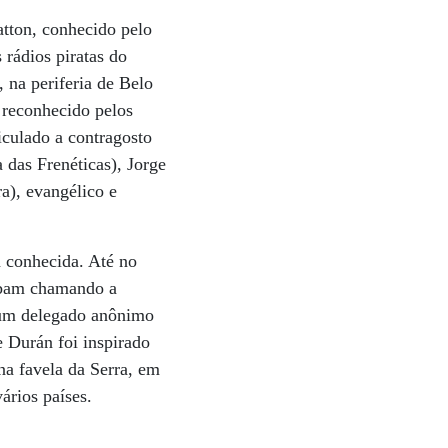
atton, conhecido pelo
 rádios piratas do
 na periferia de Belo
 reconhecido pelos
iculado a contragosto
das Frenéticas), Jorge
a), evangélico e
a conhecida. Até no
cabam chamando a
r um delegado anônimo
e Durán foi inspirado
na favela da Serra, em
ários países.