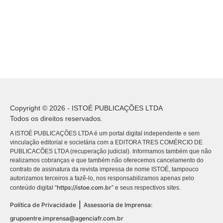
Copyright © 2026 - ISTOÉ PUBLICAÇÕES LTDA
Todos os direitos reservados.
A ISTOÉ PUBLICAÇÕES LTDA é um portal digital independente e sem
vinculação editorial e societária com a EDITORA TRES COMÉRCIO DE
PUBLICACÕES LTDA (recuperação judicial). Informamos também que não
realizamos cobranças e que também não oferecemos cancelamento do
contrato de assinatura da revista impressa de nome ISTOÉ, tampouco
autorizamos terceiros a fazê-lo, nos responsabilizamos apenas pelo
https://istoe.com.br
conteúdo digital “
” e seus respectivos sites.
|
Política de Privacidade
Assessoria de Imprensa:
grupoentre.imprensa@agenciafr.com.br