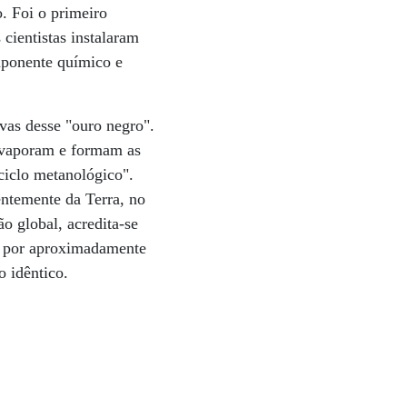
. Foi o primeiro
 cientistas instalaram
mponente químico e
vas desse "ouro negro".
 evaporam e formam as
ciclo metanológico".
entemente da Terra, no
o global, acredita-se
e por aproximadamente
o idêntico.