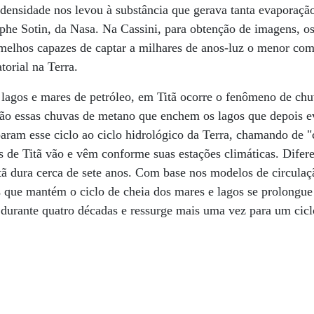
ensidade nos levou à substância que gerava tanta evaporação
ophe Sotin, da Nasa. Na Cassini, para obtenção de imagens, os
rmelhos capazes de captar a milhares de anos-luz o menor co
torial na Terra.
lagos e mares de petróleo, em Titã ocorre o fenômeno de chu
 são essas chuvas de metano que enchem os lagos que depois
aram esse ciclo ao ciclo hidrológico da Terra, chamando de "
s de Titã vão e vêm conforme suas estações climáticas. Difer
tã dura cerca de sete anos. Com base nos modelos de circulaçã
s que mantém o ciclo de cheia dos mares e lagos se prolongu
durante quatro décadas e ressurge mais uma vez para um cicl