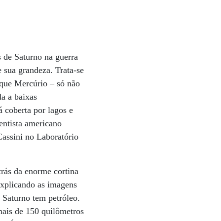
s de Saturno na guerra
 sua grandeza. Trata-se
 que Mercúrio – só não
da a baixas
 coberta por lagos e
entista americano
assini no Laboratório
trás da enorme cortina
explicando as imagens
e Saturno tem petróleo.
mais de 150 quilômetros