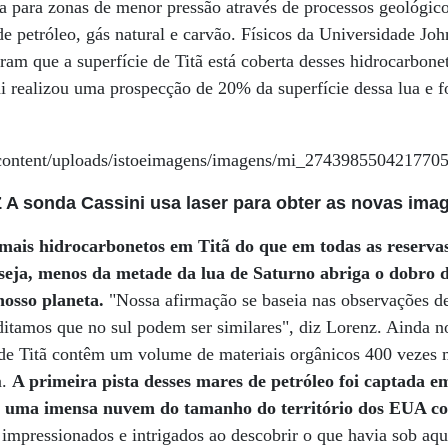
da para zonas de menor pressão através de processos geológic
 petróleo, gás natural e carvão. Físicos da Universidade Jo
íram que a superfície de Titã está coberta desses hidrocarbon
ni realizou uma prospecção de 20% da superfície dessa lua e 
A sonda Cassini usa laser para obter as novas ima
ais hidrocarbonetos em Titã do que em todas as reservas
seja, menos da metade da lua de Saturno abriga o dobro d
nosso planeta.
"Nossa afirmação se baseia nas observações de
editamos que no sul podem ser similares", diz Lorenz. Ainda 
 de Titã contêm um volume de materiais orgânicos 400 vezes 
a.
A primeira pista desses mares de petróleo foi captada 
u uma imensa nuvem do tamanho do território dos EUA co
m impressionados e intrigados ao descobrir o que havia sob aq