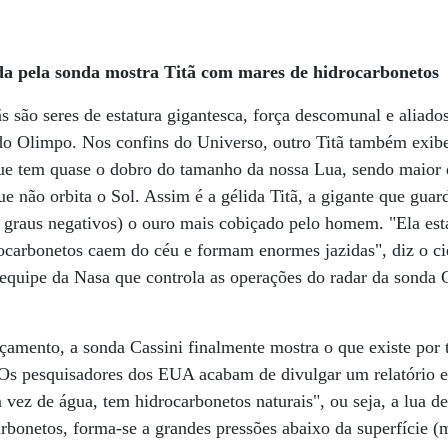
 pela sonda mostra Titã com mares de hidrocarbonetos
ãs são seres de estatura gigantesca, força descomunal e aliado
 do Olimpo. Nos confins do Universo, outro Titã também exibe
que tem quase o dobro do tamanho da nossa Lua, sendo maior
e não orbita o Sol. Assim é a gélida Titã, a gigante que guar
 graus negativos) o ouro mais cobiçado pelo homem. "Ela está
ocarbonetos caem do céu e formam enormes jazidas", diz o ci
quipe da Nasa que controla as operações do radar da sonda C
çamento, a sonda Cassini finalmente mostra o que existe por 
 Os pesquisadores dos EUA acabam de divulgar um relatório 
 vez de água, tem hidrocarbonetos naturais", ou seja, a lua d
arbonetos, forma-se a grandes pressões abaixo da superfície (