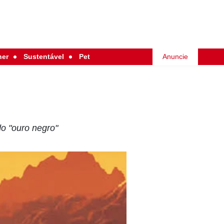
her
Sustentável
Pet
Anuncie
do "ouro negro"