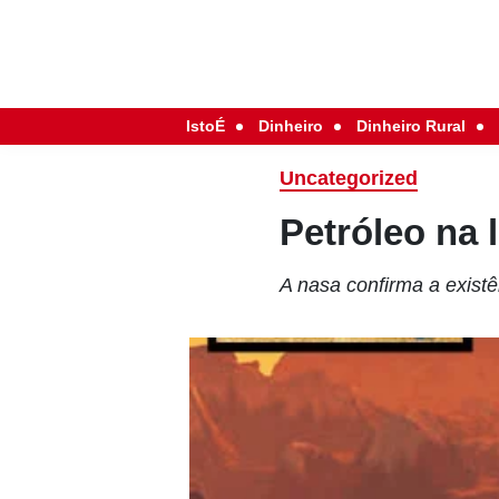
IstoÉ
Dinheiro
Dinheiro Rural
Uncategorized
Petróleo na 
A nasa confirma a existê