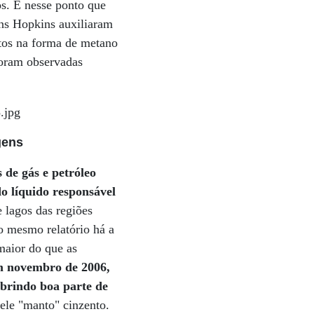
os. É nesse ponto que
hns Hopkins auxiliaram
etos na forma de metano
foram observadas
gens
 de gás e petróleo
o líquido responsável
 lagos das regiões
no mesmo relatório há a
maior do que as
em novembro de 2006,
brindo boa parte de
uele "manto" cinzento.