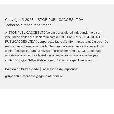
Copyright © 2026 - ISTOÉ PUBLICAÇÕES LTDA
Todos os direitos reservados.
A ISTOÉ PUBLICAÇÕES LTDA é um portal digital independente e sem
vinculação editorial e societária com a EDITORA TRES COMÉRCIO DE
PUBLICACÕES LTDA (recuperação judicial). Informamos também que não
realizamos cobranças e que também não oferecemos cancelamento do
contrato de assinatura da revista impressa de nome ISTOÉ, tampouco
autorizamos terceiros a fazê-lo, nos responsabilizamos apenas pelo
https://istoe.com.br
conteúdo digital “
” e seus respectivos sites.
|
Política de Privacidade
Assessoria de Imprensa:
grupoentre.imprensa@agenciafr.com.br