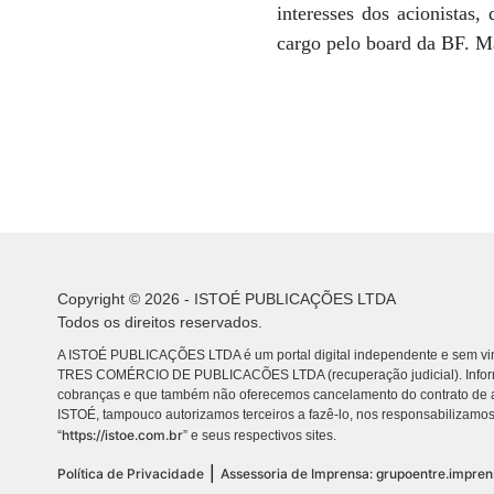
interesses dos acionistas
cargo pelo board da BF. Ma
Copyright © 2026 - ISTOÉ PUBLICAÇÕES LTDA
Todos os direitos reservados.
A ISTOÉ PUBLICAÇÕES LTDA é um portal digital independente e sem vin
TRES COMÉRCIO DE PUBLICACÕES LTDA (recuperação judicial). Info
cobranças e que também não oferecemos cancelamento do contrato de a
ISTOÉ, tampouco autorizamos terceiros a fazê-lo, nos responsabilizamos
https://istoe.com.br
“
” e seus respectivos sites.
|
Política de Privacidade
Assessoria de Imprensa: grupoentre.impre