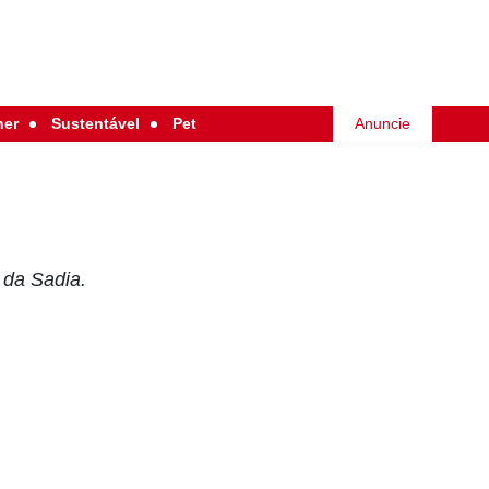
her
Sustentável
Pet
Anuncie
 da Sadia.