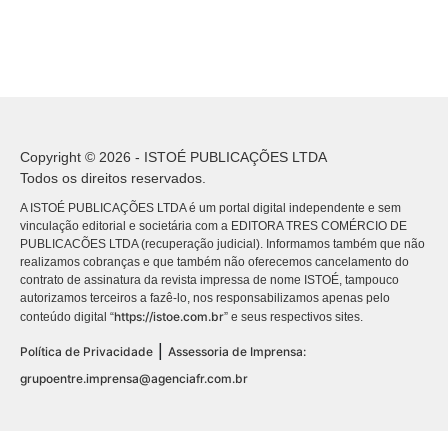
Copyright © 2026 - ISTOÉ PUBLICAÇÕES LTDA
Todos os direitos reservados.
A ISTOÉ PUBLICAÇÕES LTDA é um portal digital independente e sem
vinculação editorial e societária com a EDITORA TRES COMÉRCIO DE
PUBLICACÕES LTDA (recuperação judicial). Informamos também que não
realizamos cobranças e que também não oferecemos cancelamento do
contrato de assinatura da revista impressa de nome ISTOÉ, tampouco
autorizamos terceiros a fazê-lo, nos responsabilizamos apenas pelo
https://istoe.com.br
conteúdo digital “
” e seus respectivos sites.
|
Política de Privacidade
Assessoria de Imprensa:
grupoentre.imprensa@agenciafr.com.br