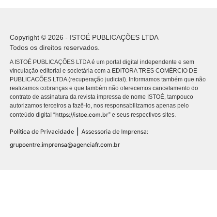
Copyright © 2026 - ISTOÉ PUBLICAÇÕES LTDA
Todos os direitos reservados.
A ISTOÉ PUBLICAÇÕES LTDA é um portal digital independente e sem
vinculação editorial e societária com a EDITORA TRES COMÉRCIO DE
PUBLICACÕES LTDA (recuperação judicial). Informamos também que não
realizamos cobranças e que também não oferecemos cancelamento do
contrato de assinatura da revista impressa de nome ISTOÉ, tampouco
autorizamos terceiros a fazê-lo, nos responsabilizamos apenas pelo
https://istoe.com.br
conteúdo digital “
” e seus respectivos sites.
|
Política de Privacidade
Assessoria de Imprensa:
grupoentre.imprensa@agenciafr.com.br