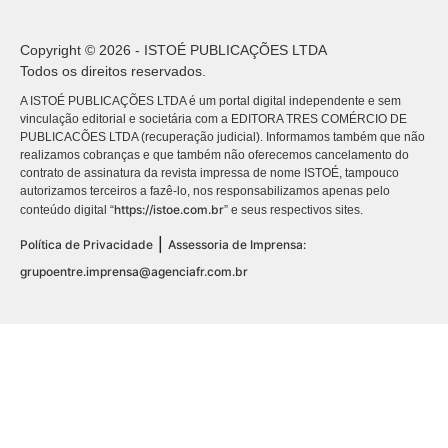
Copyright © 2026 - ISTOÉ PUBLICAÇÕES LTDA
Todos os direitos reservados.
A ISTOÉ PUBLICAÇÕES LTDA é um portal digital independente e sem
vinculação editorial e societária com a EDITORA TRES COMÉRCIO DE
PUBLICACÕES LTDA (recuperação judicial). Informamos também que não
realizamos cobranças e que também não oferecemos cancelamento do
contrato de assinatura da revista impressa de nome ISTOÉ, tampouco
autorizamos terceiros a fazê-lo, nos responsabilizamos apenas pelo
https://istoe.com.br
conteúdo digital “
” e seus respectivos sites.
|
Política de Privacidade
Assessoria de Imprensa:
grupoentre.imprensa@agenciafr.com.br