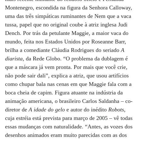
Montenegro, escondida na figura da Senhora Calloway,
uma das três simpáticas ruminantes de Nem que a vaca
tussa, papel que no original coube à atriz inglesa Judi
Dench. Por trás da petulante Maggie, a maior vaca do
mundo, feita nos Estados Unidos por Roseanne Barr,
brilha a comediante Cláudia Rodrigues do seriado
A
diarista
, da Rede Globo. “O problema da dublagem é
que a máscara já vem pronta. Por mais que você crie,
não pode sair dali”, explica a atriz, que usou artifícios
como chupar bala nas cenas em que Maggie fala com a
boca cheia de capim. Figura atuante na indústria da
animação americana, o brasileiro Carlos Saldanha – co-
diretor de
A idade do gelo
e autor do inédito
Robots
,
cuja estréia está prevista para março de 2005 – vê todas
essas mudanças com naturalidade. “Antes, as vozes dos
desenhos animados eram muito parecidas com as dos