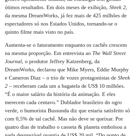
ótimos resultados. Em dois meses de exibição,
Shrek 2
,
da mesma DreamWorks, já fez mais de 425 milhões de
espectadores só nos Estados Unidos, tornando-se o
quinto filme mais visto no país.
Aumenta-se o faturamento enquanto os cachês crescem
na mesma proporção. Em entrevista ao
The Wall Street
Journal
, o produtor Jeffrey Katzenberg, da
DreamWorks, declarou que Mike Myers, Eddie Murphy
e Cameron Diaz – o trio de vozes protagonistas de
Shrek
2
– receberam cada um a bagatela de US$ 10 milhões.
“É o maior salário da história da animação. E eles
merecem cada centavo.” Dublador brasileiro do ogro
verde, o humorista Bussunda diz que estaria satisfeito só
com 0,5% de tal cachê. Mas não deve se queixar. Por
quatro dias de trabalho o casseta & planeta embolsou a
nada desprezível quantia de US$ 20 mil. “Do ponto de