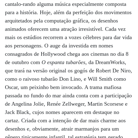
cantalo-rando alguma música especialmente composta
para a história. Hoje, além da perfeição dos movimentos
arquitetados pela computação gráfica, os desenhos
animados oferecem uma atração irresistível. Cada vez
mais os estúdios recorrem a vozes célebres para dar vida
aos personagens. O auge da investida em nomes
consagrados de Hollywood chega aos cinemas no dia 8
de outubro com
O espanta tubarões
, da DreamWorks,
que trará na versão original os gogós de Robert De Niro,
como o raivoso tubarão Don Lino, e Will Smith como
Oscar, um peixinho bem invocado. A trama mafiosa
passada no fundo do mar ainda conta com a participação
de Angelina Jolie, Renée Zellweger, Martin Scorsese e
Jack Black, cujos nomes aparecem em destaque no
cartaz. Criada com a intenção de dar mais charme aos
desenhos e, obviamente, atrair marmanjos para um
gênero tipicamente infantil, tal estratégia tem gerado