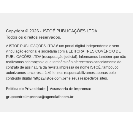
Copyright © 2026 - ISTOÉ PUBLICAÇÕES LTDA
Todos os direitos reservados.
A ISTOÉ PUBLICAÇÕES LTDA é um portal digital independente e sem
vinculação editorial e societária com a EDITORA TRES COMÉRCIO DE
PUBLICACÕES LTDA (recuperação judicial). Informamos também que não
realizamos cobranças e que também não oferecemos cancelamento do
contrato de assinatura da revista impressa de nome ISTOÉ, tampouco
autorizamos terceiros a fazê-lo, nos responsabilizamos apenas pelo
https://istoe.com.br
conteúdo digital “
” e seus respectivos sites.
|
Política de Privacidade
Assessoria de Imprensa:
grupoentre.imprensa@agenciafr.com.br