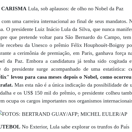
CARISMA
Lula, sob aplausos: de olho no Nobel da Paz
 com uma carreira internacional ao final de seus mandatos. 
ha. O presidente Luiz Inácio Lula da Silva, que nunca manife
mpre que pretende voltar para São Bernardo do Campo, tem 
ele recebeu da Unesco o prêmio Félix Houphouët-Boigny por
Durante a cerimônia de premiação, em Paris, ganhava força n
el da Paz. Embora a candidatura já tenha sido cogitada e
 do presidente surge acompanhado de uma estatística: 
ix" levou para casa meses depois o Nobel, como ocorre
rafat.
Mas esta não é a única indicação da possibilidade de u
dalha e os US$ 150 mil do prêmio, o presidente colheu tam
m ocupa os cargos importantes nos organismos internacionai
UTEBOL
No Exterior, Lula sabe explorar os trunfos do País