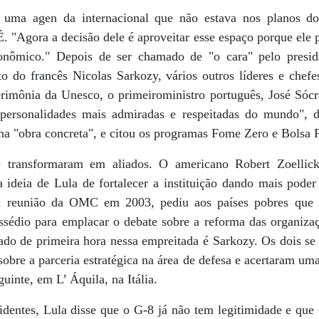
 uma agen da internacional que não estava nos planos do
. "Agora a decisão dele é aproveitar esse espaço porque ele pr
econômico." Depois de ser chamado de "o cara" pelo presi
o do francês Nicolas Sarkozy, vários outros líderes e chef
erimônia da Unesco, o primeiroministro português, José Sócra
personalidades mais admiradas e respeitadas do mundo", di
uma "obra concreta", e citou os programas Fome Zero e Bolsa 
e transformaram em aliados. O americano Robert Zoellick
 ideia de Lula de fortalecer a instituição dando mais poder
a reunião da OMC em 2003, pediu aos países pobres que n
ssédio para emplacar o debate sobre a reforma das organizaç
ado de primeira hora nessa empreitada é Sarkozy. Os dois se 
obre a parceria estratégica na área de defesa e acertaram u
uinte, em L’ Áquila, na Itália.
identes, Lula disse que o G-8 já não tem legitimidade e que 