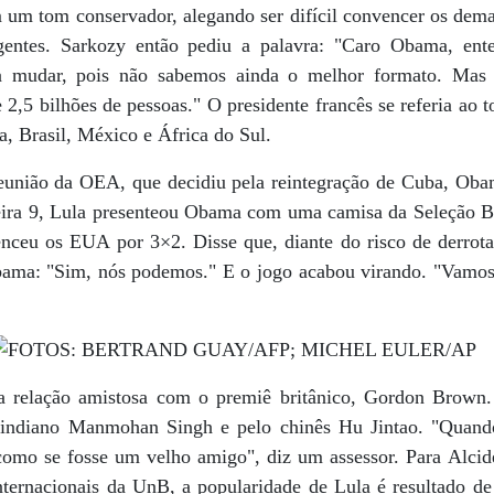
m tom conservador, alegando ser difícil convencer os dema
entes. Sarkozy então pediu a palavra: "Caro Obama, ent
ra mudar, pois não sabemos ainda o melhor formato. Mas 
2,5 bilhões de pessoas." O presidente francês se referia ao 
a, Brasil, México e África do Sul.
eunião da OEA, que decidiu pela reintegração de Cuba, Oba
eira 9, Lula presenteou Obama com uma camisa da Seleção Bra
nceu os EUA por 3×2. Disse que, diante do risco de derrota,
ma: "Sim, nós podemos." E o jogo acabou virando. "Vamos d
relação amistosa com o premiê britânico, Gordon Brown. 
 indiano Manmohan Singh e pelo chinês Hu Jintao. "Quan
 como se fosse um velho amigo", diz um assessor. Para Alcid
Internacionais da UnB, a popularidade de Lula é resultado d