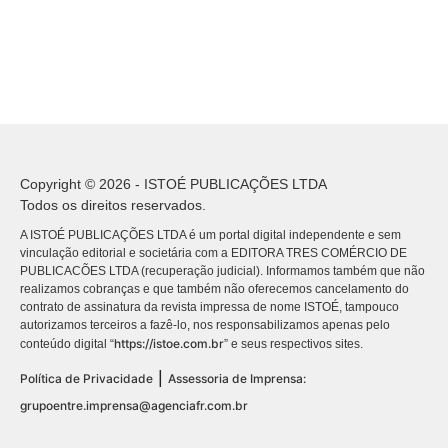
Copyright © 2026 - ISTOÉ PUBLICAÇÕES LTDA
Todos os direitos reservados.
A ISTOÉ PUBLICAÇÕES LTDA é um portal digital independente e sem
vinculação editorial e societária com a EDITORA TRES COMÉRCIO DE
PUBLICACÕES LTDA (recuperação judicial). Informamos também que não
realizamos cobranças e que também não oferecemos cancelamento do
contrato de assinatura da revista impressa de nome ISTOÉ, tampouco
autorizamos terceiros a fazê-lo, nos responsabilizamos apenas pelo
https://istoe.com.br
conteúdo digital “
” e seus respectivos sites.
|
Política de Privacidade
Assessoria de Imprensa:
grupoentre.imprensa@agenciafr.com.br