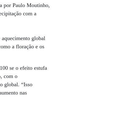
da por Paulo Moutinho,
recipitação com a
de aquecimento global
como a floração e os
00 se o efeito estufa
o, com o
 global. “Isso
 aumento nas