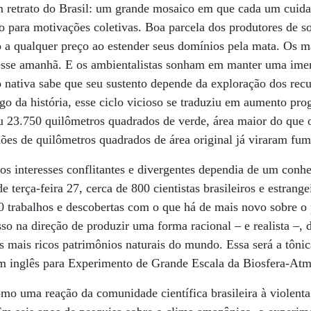
 retrato do Brasil: um grande mosaico em que cada um cuida
o para motivações coletivas. Boa parcela dos produtores de so
 a qualquer preço ao estender seus domínios pela mata. Os m
sse amanhã. E os ambientalistas sonham em manter uma imen
 nativa sabe que seu sustento depende da exploração dos rec
ngo da história, esse ciclo vicioso se traduziu em aumento pr
 23.750 quilômetros quadrados de verde, área maior do que o
ões de quilômetros quadrados de área original já viraram fum
tos interesses conflitantes e divergentes dependia de um conhe
 de terça-feira 27, cerca de 800 cientistas brasileiros e estran
00 trabalhos e descobertas com o que há de mais novo sobre o 
so na direção de produzir uma forma racional – e realista –, 
mais ricos patrimônios naturais do mundo. Essa será a tônic
em inglês para Experimento de Grande Escala da Biosfera-At
 uma reação da comunidade científica brasileira à violenta 