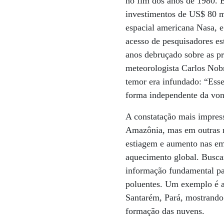
no fim dos anos de 1980. 
investimentos de US$ 80 mi
espacial americana Nasa, 
acesso de pesquisadores es
anos debruçado sobre as pr
meteorologista Carlos Nobr
temor era infundado: “Esse
forma independente da von
A constatação mais impres
Amazônia, mas em outras r
estiagem e aumento nas emi
aquecimento global. Busca
informação fundamental par
poluentes. Um exemplo é a 
Santarém, Pará, mostrando
formação das nuvens.