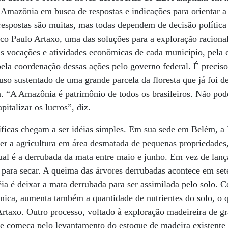
Amazônia em busca de respostas e indicações para orientar a 
 respostas são muitas, mas todas dependem de decisão política 
sico Paulo Artaxo, uma das soluções para a exploração racion
s vocações e atividades econômicas de cada município, pela c
pela coordenação dessas ações pelo governo federal. É preciso
 uso sustentado de uma grande parcela da floresta que já foi 
. “A Amazônia é patrimônio de todos os brasileiros. Não pod
pitalizar os lucros”, diz.
íficas chegam a ser idéias simples. Em sua sede em Belém,
ver a agricultura em área desmatada de pequenas propriedades
ual é a derrubada da mata entre maio e junho. Em vez de lança
 para secar. A queima das árvores derrubadas acontece em set
ia é deixar a mata derrubada para ser assimilada pelo solo.
nica, aumenta também a quantidade de nutrientes do solo, o 
 Artaxo. Outro processo, voltado à exploração madeireira de g
 começa pelo levantamento do estoque de madeira existente n