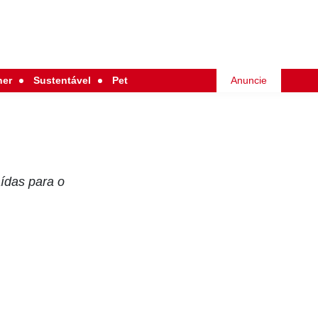
her
Sustentável
Pet
Anuncie
ídas para o