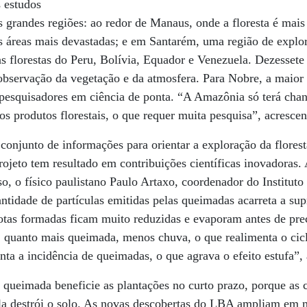
 estudos
 grandes regiões: ao redor de Manaus, onde a floresta é mais
s áreas mais devastadas; e em Santarém, uma região de explo
s florestas do Peru, Bolívia, Equador e Venezuela. Dezesset
 observação da vegetação e da atmosfera. Para Nobre, a maior
pesquisadores em ciência de ponta. “A Amazônia só terá chan
s produtos florestais, o que requer muita pesquisa”, acrescen
conjunto de informações para orientar a exploração da florest
rojeto tem resultado em contribuições científicas inovadoras.
, o físico paulistano Paulo Artaxo, coordenador do Institut
ntidade de partículas emitidas pelas queimadas acarreta a su
otas formadas ficam muito reduzidas e evaporam antes de prec
, quanto mais queimada, menos chuva, o que realimenta o cic
a a incidência de queimadas, o que agrava o efeito estufa”, 
queimada beneficie as plantações no curto prazo, porque as c
la destrói o solo. As novas descobertas do LBA ampliam em m