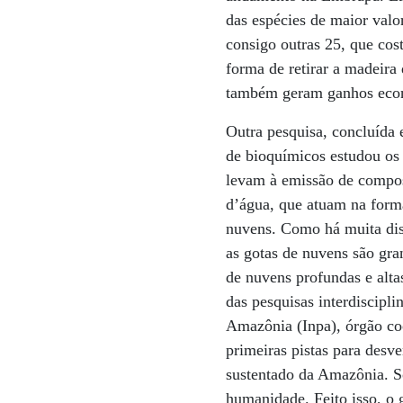
das espécies de maior valo
consigo outras 25, que cos
forma de retirar a madeira
também geram ganhos econô
Outra pesquisa, concluída 
de bioquímicos estudou os
levam à emissão de compost
d’água, que atuam na form
nuvens. Como há muita disp
as gotas de nuvens são gra
de nuvens profundas e altas
das pesquisas interdiscipl
Amazônia (Inpa), órgão co
primeiras pistas para desv
sustentado da Amazônia. Só
humanidade. Feito isso, o g