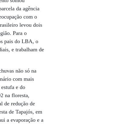
mento somou
parcela da agência
reocupação com o
asileiro levou dois
gião. Para o
os pais do LBA, o
iais, e trabalham de
chuvas não só na
enário com mais
 estufa e do
 na floresta,
al de redução de
esta de Tapajós, em
ui a evaporação e a