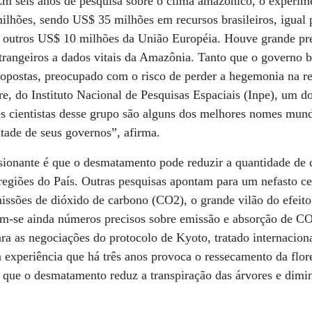
Em seis anos de pesquisa sobre o clima amazônico, o experi
lhões, sendo US$ 35 milhões em recursos brasileiros, igual 
e outros US$ 10 milhões da União Européia. Houve grande p
trangeiros a dados vitais da Amazônia. Tanto que o governo br
opostas, preocupado com o risco de perder a hegemonia na re
e, do Instituto Nacional de Pesquisas Espaciais (Inpe), um d
s cientistas desse grupo são alguns dos melhores nomes mund
tade de seus governos”, afirma.
sionante é que o desmatamento pode reduzir a quantidade de 
egiões do País. Outras pesquisas apontam para um nefasto c
ssões de dióxido de carbono (CO2), o grande vilão do efeito
m-se ainda números precisos sobre emissão e absorção de CO2
a as negociações do protocolo de Kyoto, tratado internacion
experiência que há três anos provoca o ressecamento da flor
 que o desmatamento reduz a transpiração das árvores e dimin