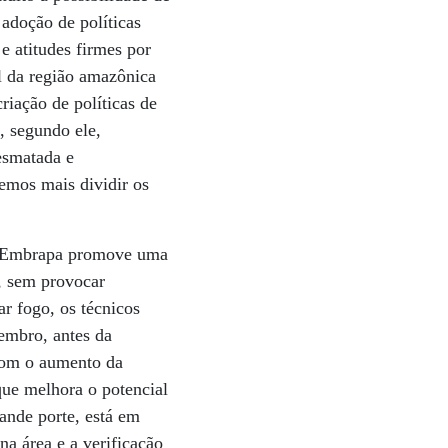
adoção de políticas
e atitudes firmes por
al da região amazônica
riação de políticas de
, segundo ele,
desmatada e
emos mais dividir os
 a Embrapa promove uma
, sem provocar
r fogo, os técnicos
embro, antes da
 Com o aumento da
que melhora o potencial
rande porte, está em
a área e a verificação