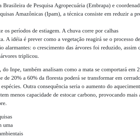
 Brasileira de Pesquisa Agropecuária (Embrapa) e coordena
squisas Amazônicas (Ipam), a técnica consiste em reduzir a p
nte os períodos de estiagem. A chuva corre por calhas
sta. A idéia é prever como a vegetação reagirá se o processo 
ão alarmantes: o crescimento das árvores foi reduzido, assim 
árvores triplicou.
, do Inpe, também analisam como a mata se comportará em 21
ue de 20% a 60% da floresta poderá se transformar em cerrad
 espécies. Outra consequência seria o aumento do aquecimento
o tem menos capacidade de estocar carbono, provocando mais
re.
uisas
m uma
ambientais