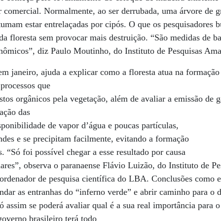
r comercial. Normalmente, ao ser derrubada, uma árvore de g
tumam estar entrelaçadas por cipós. O que os pesquisadores 
 da floresta sem provocar mais destruição. “São medidas de b
micos”, diz Paulo Moutinho, do Instituto de Pesquisas Ama
em janeiro, ajuda a explicar como a floresta atua na formaç
 processos que
os orgânicos pela vegetação, além de avaliar a emissão de g
ação das
onibilidade de vapor d’água e poucas partículas,
ndes e se precipitam facilmente, evitando a formação
. “Só foi possível chegar a esse resultado por causa
inares”, observa o paranaense Flávio Luizão, do Instituto de P
ordenador de pesquisa científica do LBA. Conclusões como e
endar as entranhas do “inferno verde” e abrir caminho para o
 assim se poderá avaliar qual é a sua real importância para o 
overno brasileiro terá todo