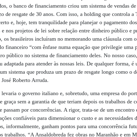
os, o banco de financiamento criou um sistema de vendas de t
o de resgate de 30 anos. Com isso, a holding que controla a
erto e, hoje, tem tranquilidade para planejar o pagamento dos
e nos projetos de lei sobre relação entre dinheiro público e p
, os brasileiros incluíram no memorando uma cláusula com o
lo financeiro “com ênfase numa equação que privilegie uma p
ro público no sistema de financiamento deles. No nosso caso,
ou adaptada para atender às nossas leis. De qualquer forma, 
 um sistema que produza um prazo de resgate longo como o de
o José Roberto Arruda.
 levaria o governo italiano e, sobretudo, uma empresa do por
de graça sem a garantia de que teriam depois os trabalhos de c
e passam por concorrências. A rigor, trata-se de um encontro
ações confiáveis para dimensionar o custo e as necessidades 
anos, informalmente, ganham pontos para uma concorrência fut
 os trabalhos. “A Ansaldobreda fez obras no Maranhão e em M