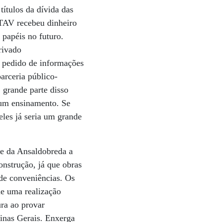
ítulos da dívida das
 TAV recebeu dinheiro
 papéis no futuro.
rivado
 pedido de informações
arceria público-
 grande parte disso
é um ensinamento. Se
les já seria um grande
te da Ansaldobreda a
onstrução, já que obras
 de conveniências. Os
de uma realização
ura ao provar
inas Gerais. Enxerga