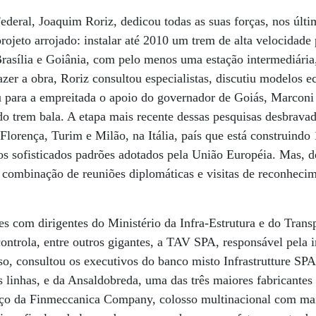
ederal, Joaquim Roriz, dedicou todas as suas forças, nos últ
projeto arrojado: instalar até 2010 um trem de alta velocidade
Brasília e Goiânia, com pelo menos uma estação intermediári
azer a obra, Roriz consultou especialistas, discutiu modelos 
 para a empreitada o apoio do governador de Goiás, Marconi 
o trem bala. A etapa mais recente dessas pesquisas desbravad
Florença, Turim e Milão, na Itália, país que está construindo
nos sofisticados padrões adotados pela União Européia. Mas, d
a combinação de reuniões diplomáticas e visitas de reconheci
s com dirigentes do Ministério da Infra-Estrutura e do Transp
 controla, entre outros gigantes, a TAV SPA, responsável pela 
sso, consultou os executivos do banco misto Infrastrutture SP
 linhas, e da Ansaldobreda, uma das três maiores fabricantes 
aço da Finmeccanica Company, colosso multinacional com mai