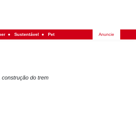
her
Sustentável
Pet
Anuncie
a construção do trem