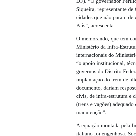
DF). “O governador Perillo
Siqueira, representante de
cidades que não param de c
País”, acrescenta.
O memorando, que tem como
Ministério da Infra-Estrutu
internacionais do Ministér
“o apoio institucional, téc
governos do Distrito Feder
implantação do trem de al
documento, dariam resposta
civis, de infra-estrutura e 
(trens e vagões) adequado e
manutenção”.
A equação montada pela Inf
italiano foi engenhosa. So