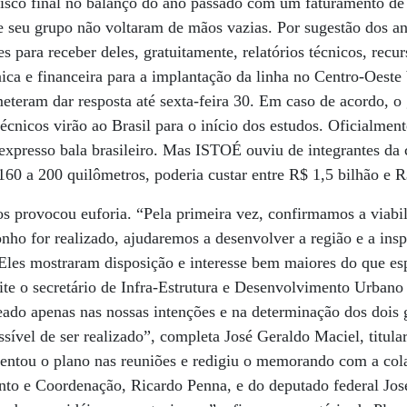
isco final no balanço do ano passado com um faturamento de 
e seu grupo não voltaram de mãos vazias. Por sugestão dos an
ara receber deles, gratuitamente, relatórios técnicos, recurs
nica e financeira para a implantação da linha no Centro-Oeste b
eteram dar resposta até sexta-feira 30. Em caso de acordo, 
écnicos virão ao Brasil para o início dos estudos. Oficialmen
o expresso bala brasileiro. Mas ISTOÉ ouviu de integrantes da 
 160 a 200 quilômetros, poderia custar entre R$ 1,5 bilhão e R
os provocou euforia. “Pela primeira vez, confirmamos a viabi
nho for realizado, ajudaremos a desenvolver a região e a inspi
“Eles mostraram disposição e interesse bem maiores do que e
te o secretário de Infra-Estrutura e Desenvolvimento Urbano 
eado apenas nas nossas intenções e na determinação dos dois
sível de ser realizado”, completa José Geraldo Maciel, titular
entou o plano nas reuniões e redigiu o memorando com a cola
ento e Coordenação, Ricardo Penna, e do deputado federal Jo