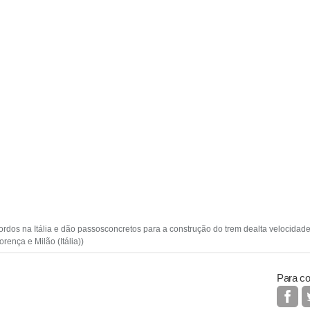
ordos na Itália e dão passosconcretos para a construção do trem dealta velocidade 
rença e Milão (Itália))
Para co