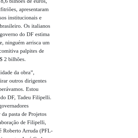
8,6 bilhões de euros,
fitriões, apresentaram
os institucionais e
rasileiro. Os italianos
o governo do DF estima
te, ninguém arrisca um
comitiva palpites de
$ 2 bilhões.
lidade da obra”,
rar outros dirigentes
sperávamos. Estou
do DF, Tadeu Filipelli.
 governadores
 da pasta de Projetos
boração de Filipelli,
sé Roberto Arruda (PFL-