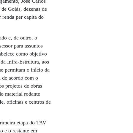
ejamento, José Carlos
a de Goiás, dezenas de
r renda per capita do
do e, de outro, o
ssessor para assuntos
tabelece como objetivo
 da Infra-Estrutura, aos
ue permitam o início da
a de acordo com o
s projetos de obras
 do material rodante
e, oficinas e centros de
primeira etapa do TAV
o e o restante em