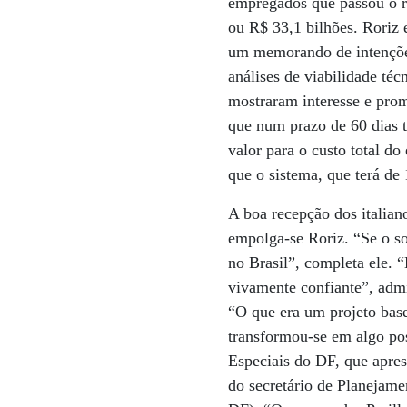
empregados que passou o r
ou R$ 33,1 bilhões. Roriz 
um memorando de intenções p
análises de viabilidade téc
mostraram interesse e prom
que num prazo de 60 dias t
valor para o custo total d
que o sistema, que terá de
A boa recepção dos italian
empolga-se Roriz. “Se o so
no Brasil”, completa ele. 
vivamente confiante”, admi
“O que era um projeto bas
transformou-se em algo pos
Especiais do DF, que apres
do secretário de Planejam