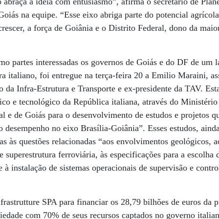
 abraça a idéia com entusiasmo”, afirma o secretário de Plan
 Goiás na equipe. “Esse eixo abriga parte do potencial agrícol
rescer, a força de Goiânia e o Distrito Federal, dono da maio
 partes interessadas os governos de Goiás e do DF de um la
ra italiano, foi entregue na terça-feira 20 a Emilio Maraini, a
io da Infra-Estrutura e Transporte e ex-presidente da TAV. Es
nico e tecnológico da República italiana, através do Ministério
al e de Goiás para o desenvolvimento de estudos e projetos q
to desempenho no eixo Brasília-Goiânia”. Esses estudos, aind
s às questões relacionadas “aos envolvimentos geológicos, ao
de superestrutura ferroviária, às especificações para a escolha
 à instalação de sistemas operacionais de supervisão e control
rastrutture SPA para financiar os 28,79 bilhões de euros da 
ciedade com 70% de seus recursos captados no governo italian