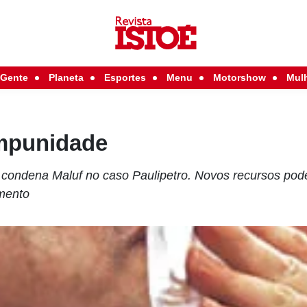
Gente
Planeta
Esportes
Menu
Motorshow
Mul
impunidade
 condena Maluf no caso Paulipetro. Novos recursos po
amento