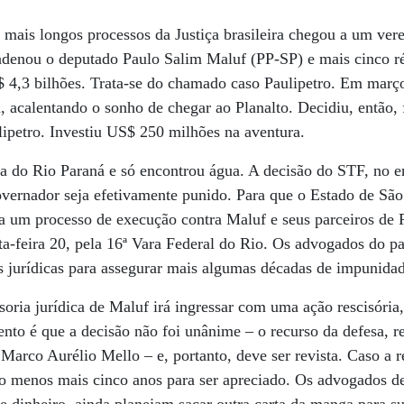
 mais longos processos da Justiça brasileira chegou a um ve
ndenou o deputado Paulo Salim Maluf (PP-SP) e mais cinco ré
 4,3 bilhões. Trata-se do chamado caso Paulipetro. Em març
, acalentando o sonho de chegar ao Planalto. Decidiu, então
ulipetro. Investiu US$ 250 milhões na aventura.
a do Rio Paraná e só encontrou água. A decisão do STF, no en
vernador seja efetivamente punido. Para que o Estado de São
ja um processo de execução contra Maluf e seus parceiros de P
rta-feira 20, pela 16ª Vara Federal do Rio. Os advogados do p
 jurídicas para assegurar mais algumas décadas de impunidad
soria jurídica de Maluf irá ingressar com uma ação rescisória,
to é que a decisão não foi unânime – o recurso da defesa, rej
Marco Aurélio Mello – e, portanto, deve ser revista. Caso a re
o menos mais cinco anos para ser apreciado. Os advogados d