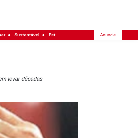
her
Sustentável
Pet
Anuncie
dem levar décadas