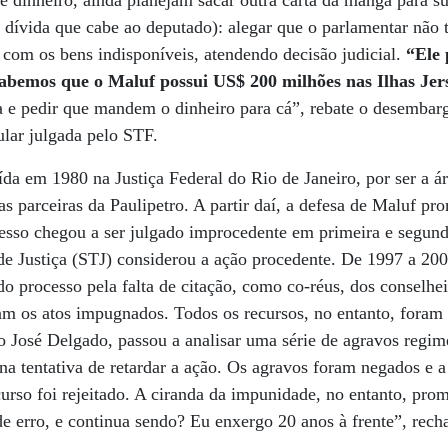
 dinheiro, ainda planejam sacar outra carta da manga para s
 dívida que cabe ao deputado): alegar que o parlamentar não t
 com os bens indisponíveis, atendendo decisão judicial.
“Ele 
sabemos que o Maluf possui US$ 200 milhões nas Ilhas Jer
a e pedir que mandem o dinheiro para cá”, rebate o desembar
lar julgada pelo STF.
ída em 1980 na Justiça Federal do Rio de Janeiro, por ser a á
as parceiras da Paulipetro. A partir daí, a defesa de Maluf p
cesso chegou a ser julgado improcedente em primeira e segun
de Justiça (STJ) considerou a ação procedente. De 1997 a 20
o processo pela falta de citação, como co-réus, dos conselh
am os atos impugnados. Todos os recursos, no entanto, foram
ro José Delgado, passou a analisar uma série de agravos regim
a tentativa de retardar a ação. Os agravos foram negados e a 
curso foi rejeitado. A ciranda da impunidade, no entanto, prom
e erro, e continua sendo? Eu enxergo 20 anos à frente”, rec