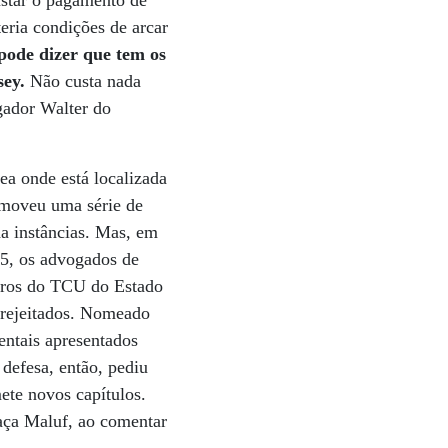
ustar o pagamento de
eria condições de arcar
pode dizer que tem os
sey.
Não custa nada
gador Walter do
rea onde está localizada
romoveu uma série de
da instâncias. Mas, em
05, os advogados de
eiros do TCU do Estado
 rejeitados. Nomeado
entais apresentados
defesa, então, pediu
ete novos capítulos.
haça Maluf, ao comentar