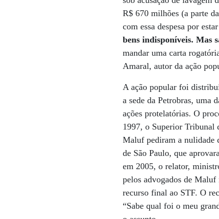
sob acusação de lavagem de
R$ 670 milhões (a parte da
com essa despesa por estar
bens indisponíveis. Mas 
mandar uma carta rogatóri
Amaral, autor da ação popu
A ação popular foi distribu
a sede da Petrobras, uma d
ações protelatórias. O pro
1997, o Superior Tribunal 
Maluf pediram a nulidade d
de São Paulo, que aprovar
em 2005, o relator, minist
pelos advogados de Maluf n
recurso final ao STF. O re
“Sabe qual foi o meu grand