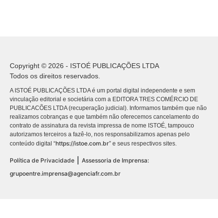
Copyright © 2026 - ISTOÉ PUBLICAÇÕES LTDA
Todos os direitos reservados.
A ISTOÉ PUBLICAÇÕES LTDA é um portal digital independente e sem
vinculação editorial e societária com a EDITORA TRES COMÉRCIO DE
PUBLICACÕES LTDA (recuperação judicial). Informamos também que não
realizamos cobranças e que também não oferecemos cancelamento do
contrato de assinatura da revista impressa de nome ISTOÉ, tampouco
autorizamos terceiros a fazê-lo, nos responsabilizamos apenas pelo
https://istoe.com.br
conteúdo digital “
” e seus respectivos sites.
|
Política de Privacidade
Assessoria de Imprensa:
grupoentre.imprensa@agenciafr.com.br