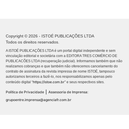
Copyright © 2026 - ISTOÉ PUBLICAÇÕES LTDA
Todos os direitos reservados.
A ISTOÉ PUBLICAÇÕES LTDA é um portal digital independente e sem
vinculação editorial e societária com a EDITORA TRES COMÉRCIO DE
PUBLICACÕES LTDA (recuperação judicial). Informamos também que não
realizamos cobranças e que também não oferecemos cancelamento do
contrato de assinatura da revista impressa de nome ISTOÉ, tampouco
autorizamos terceiros a fazê-lo, nos responsabilizamos apenas pelo
https://istoe.com.br
conteúdo digital “
” e seus respectivos sites.
|
Política de Privacidade
Assessoria de Imprensa:
grupoentre.imprensa@agenciafr.com.br