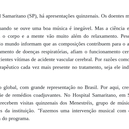
Samaritano (SP), há apresentações quinzenais. Os doentes
ando se ouve uma boa música é inegável. Mas a ciência e
a o corpo e a mente vão muito além do relaxamento. Pesq
elo mundo informam que as composições contribuem para o a
amento de doenças respiratórias, afiam o funcionamento cer
cientes vítimas de acidente vascular cerebral. Por razões com
apêutico cada vez mais presente no tratamento, seja ele indi
global, com grande representação no Brasil. Por aqui, cre
e de remédios coadjuvantes. No Hospital Samaritano, em S
 recebem visitas quinzenais dos Menestréis, grupo de músi
os da instituição. "Fazemos uma intervenção musical com e
a do programa.