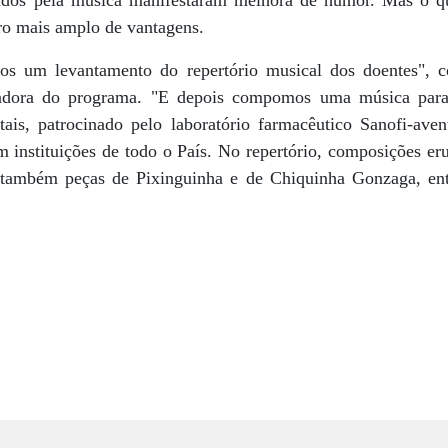
iados pela música manifestaram melhora de humor. Mas o qu
o mais amplo de vantagens.
mos um levantamento do repertório musical dos doentes", c
nadora do programa. "E depois compomos uma música para
ais, patrocinado pelo laboratório farmacêutico Sanofi-aven
instituições de todo o País. No repertório, composições eru
também peças de Pixinguinha e de Chiquinha Gonzaga, ent