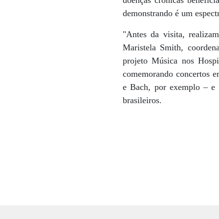
doenças crônicas benefic
demonstrando é um espectr
"Antes da visita, realiza
Maristela Smith, coorde
projeto Música nos Hospit
comemorando concertos em 
e Bach, por exemplo – e 
brasileiros.