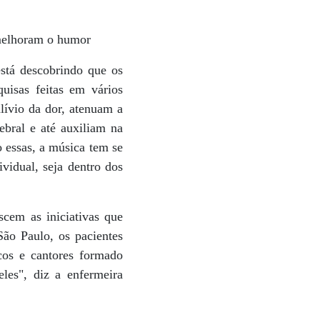
 melhoram o humor
stá descobrindo que os
uisas feitas em vários
lívio da dor, atenuam a
ebral e até auxiliam na
o essas, a música tem se
vidual, seja dentro dos
scem as iniciativas que
ão Paulo, os pacientes
cos e cantores formado
les", diz a enfermeira