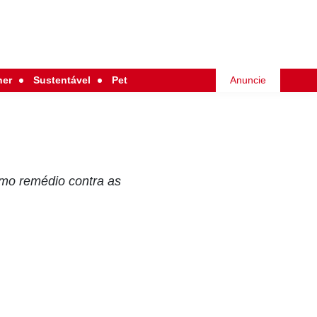
her
Sustentável
Pet
Anuncie
omo remédio contra as