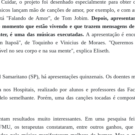
uidar, o projeto foi desenhado especialmente para obter o
úsicos lançam mão de canções de amor, por exemplo, e com as
 está "Falando de Amor", de Tom Jobim.
Depois, apresent
 o momento que estão vivendo e que trazem mensagens d
ter, é uma das músicas executadas.
A apresentação é ence
m Itapoã", de Toquinho e Vinicius de Moraes. "Queremos 
vel no seu corpo e na sua mente", explica Eliseth.
Samaritano (SP), há apresentações quinzenais. Os doentes
nos Hospitais, realizado por alunos e professores das Fac
lo semelhante. Porém, uma das canções tocadas é compost
ntam resultados muito interessantes. Em uma pesquisa fei
 FMU, os terapeutas constataram, entre outros ganhos, q