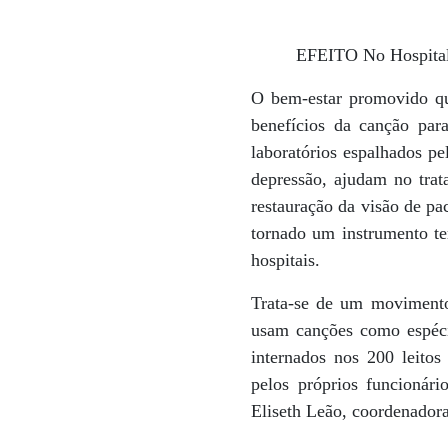
EFEITO No Hospital 
O bem-estar promovido qu
benefícios da canção par
laboratórios espalhados p
depressão, ajudam no trat
restauração da visão de pa
tornado um instrumento ter
hospitais.
Trata-se de um movimento 
usam canções como espéci
internados nos 200 leitos
pelos próprios funcionári
Eliseth Leão, coordenador