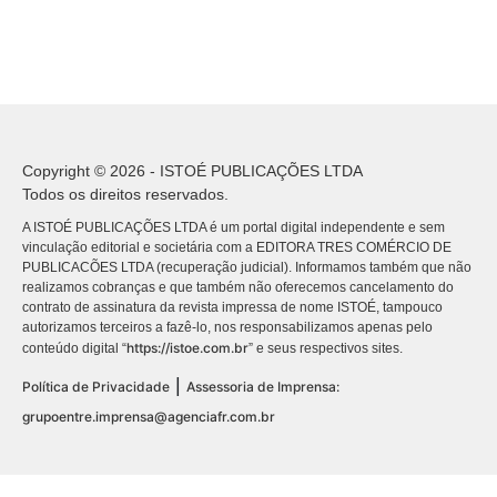
Copyright © 2026 - ISTOÉ PUBLICAÇÕES LTDA
Todos os direitos reservados.
A ISTOÉ PUBLICAÇÕES LTDA é um portal digital independente e sem
vinculação editorial e societária com a EDITORA TRES COMÉRCIO DE
PUBLICACÕES LTDA (recuperação judicial). Informamos também que não
realizamos cobranças e que também não oferecemos cancelamento do
contrato de assinatura da revista impressa de nome ISTOÉ, tampouco
autorizamos terceiros a fazê-lo, nos responsabilizamos apenas pelo
https://istoe.com.br
conteúdo digital “
” e seus respectivos sites.
|
Política de Privacidade
Assessoria de Imprensa:
grupoentre.imprensa@agenciafr.com.br