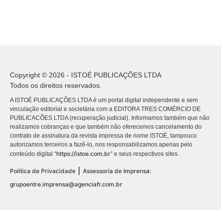
Copyright © 2026 - ISTOÉ PUBLICAÇÕES LTDA
Todos os direitos reservados.
A ISTOÉ PUBLICAÇÕES LTDA é um portal digital independente e sem
vinculação editorial e societária com a EDITORA TRES COMÉRCIO DE
PUBLICACÕES LTDA (recuperação judicial). Informamos também que não
realizamos cobranças e que também não oferecemos cancelamento do
contrato de assinatura da revista impressa de nome ISTOÉ, tampouco
autorizamos terceiros a fazê-lo, nos responsabilizamos apenas pelo
https://istoe.com.br
conteúdo digital “
” e seus respectivos sites.
|
Política de Privacidade
Assessoria de Imprensa:
grupoentre.imprensa@agenciafr.com.br