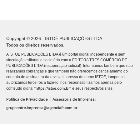
Copyright © 2026 - ISTOÉ PUBLICAÇÕES LTDA
Todos os direitos reservados.
A ISTOÉ PUBLICAÇÕES LTDA é um portal digital independente e sem
vinculação editorial e societária com a EDITORA TRES COMÉRCIO DE
PUBLICACÕES LTDA (recuperação judicial). Informamos também que não
realizamos cobranças e que também não oferecemos cancelamento do
contrato de assinatura da revista impressa de nome ISTOÉ, tampouco
autorizamos terceiros a fazê-lo, nos responsabilizamos apenas pelo
https://istoe.com.br
conteúdo digital “
” e seus respectivos sites.
|
Política de Privacidade
Assessoria de Imprensa:
grupoentre.imprensa@agenciafr.com.br