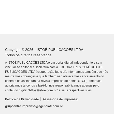
Copyright © 2026 - ISTOÉ PUBLICAÇÕES LTDA
Todos os direitos reservados.
A ISTOÉ PUBLICAÇÕES LTDA é um portal digital independente e sem
vinculação editorial e societária com a EDITORA TRES COMÉRCIO DE
PUBLICACÕES LTDA (recuperação judicial). Informamos também que não
realizamos cobranças e que também não oferecemos cancelamento do
contrato de assinatura da revista impressa de nome ISTOÉ, tampouco
autorizamos terceiros a fazê-lo, nos responsabilizamos apenas pelo
https://istoe.com.br
conteúdo digital “
” e seus respectivos sites.
|
Política de Privacidade
Assessoria de Imprensa:
grupoentre.imprensa@agenciafr.com.br