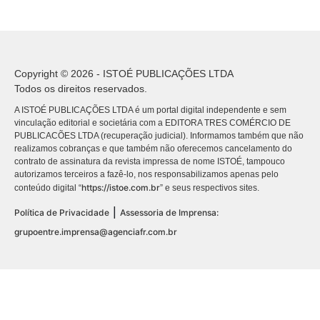
Copyright © 2026 - ISTOÉ PUBLICAÇÕES LTDA
Todos os direitos reservados.
A ISTOÉ PUBLICAÇÕES LTDA é um portal digital independente e sem
vinculação editorial e societária com a EDITORA TRES COMÉRCIO DE
PUBLICACÕES LTDA (recuperação judicial). Informamos também que não
realizamos cobranças e que também não oferecemos cancelamento do
contrato de assinatura da revista impressa de nome ISTOÉ, tampouco
autorizamos terceiros a fazê-lo, nos responsabilizamos apenas pelo
https://istoe.com.br
conteúdo digital “
” e seus respectivos sites.
|
Política de Privacidade
Assessoria de Imprensa:
grupoentre.imprensa@agenciafr.com.br