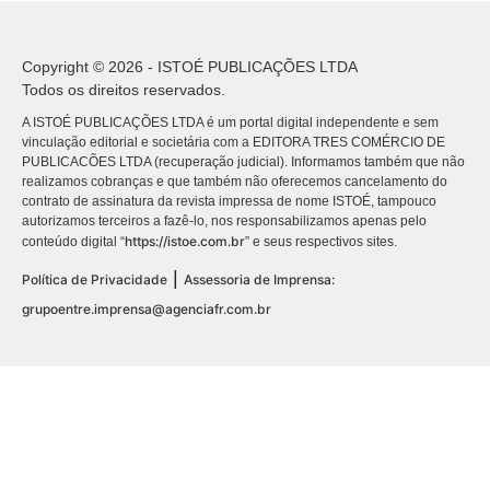
Copyright © 2026 - ISTOÉ PUBLICAÇÕES LTDA
Todos os direitos reservados.
A ISTOÉ PUBLICAÇÕES LTDA é um portal digital independente e sem
vinculação editorial e societária com a EDITORA TRES COMÉRCIO DE
PUBLICACÕES LTDA (recuperação judicial). Informamos também que não
realizamos cobranças e que também não oferecemos cancelamento do
contrato de assinatura da revista impressa de nome ISTOÉ, tampouco
autorizamos terceiros a fazê-lo, nos responsabilizamos apenas pelo
https://istoe.com.br
conteúdo digital “
” e seus respectivos sites.
|
Política de Privacidade
Assessoria de Imprensa:
grupoentre.imprensa@agenciafr.com.br