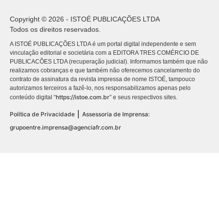
Copyright © 2026 - ISTOÉ PUBLICAÇÕES LTDA
Todos os direitos reservados.
A ISTOÉ PUBLICAÇÕES LTDA é um portal digital independente e sem
vinculação editorial e societária com a EDITORA TRES COMÉRCIO DE
PUBLICACÕES LTDA (recuperação judicial). Informamos também que não
realizamos cobranças e que também não oferecemos cancelamento do
contrato de assinatura da revista impressa de nome ISTOÉ, tampouco
autorizamos terceiros a fazê-lo, nos responsabilizamos apenas pelo
https://istoe.com.br
conteúdo digital “
” e seus respectivos sites.
|
Política de Privacidade
Assessoria de Imprensa:
grupoentre.imprensa@agenciafr.com.br